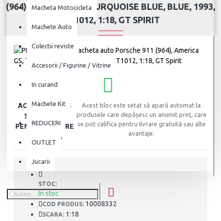
(964), AMERICA GS, TURQUOISE BLUE, BLUE, 1993,
Macheta Motocicleta
GT1012, 1:18, GT SPIRIT
Machete Auto
Colectii reviste
Accesorii / Figurine / Vitrine
In curand
Machete Kit
ACEST PRODUS
Acest bloc este setat să apară automat la
produsele care depășesc un anumit preț, care
SE CALIFICA
REDUCERI
se pot califica pentru livrare gratuită sau alte
PENTRU LIVRARE
avantaje.
GRATUITA
OUTLET
Jucarii
STOC:
În stoc
10008332
COD PRODUS:
1:18
SCARA: