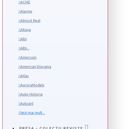
ACME
Alarme
Almost Real
Altaya
Altii
Altii...
Amercom
American Diorama
Atlas
AuroraModels
Auto Historia
Autoart
Vezi mai mult...
PRESA - COLECTII REVISTE