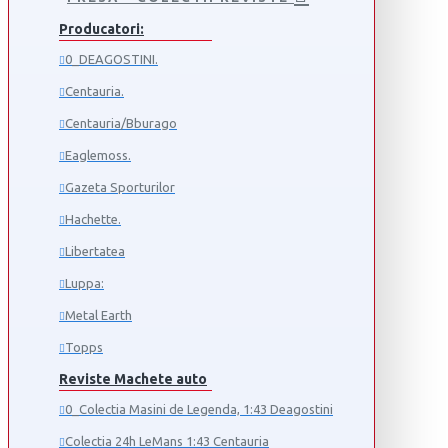
Producatori:
0_DEAGOSTINI.
Centauria.
Centauria/Bburago
Eaglemoss.
Gazeta Sporturilor
Hachette.
Libertatea
Luppa:
Metal Earth
Topps
Reviste Machete auto
0_Colectia Masini de Legenda, 1:43 Deagostini
Colectia 24h LeMans 1:43 Centauria