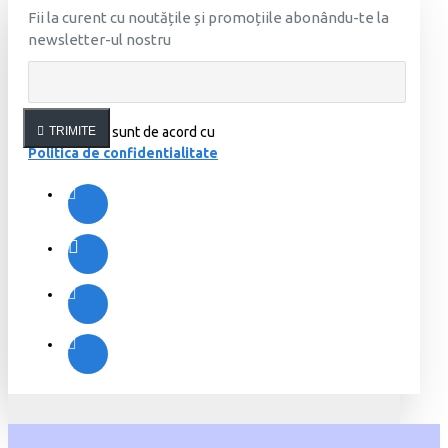
Fii la curent cu noutățile și promoțiile abonându-te la
newsletter-ul nostru
Am citit şi sunt de acord cu
TRIMITE
Politica de confidentialitate