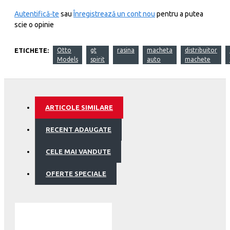
Autentifică-te
sau
Înregistrează un cont nou
pentru a putea
scie o opinie
ETICHETE:
Otto
gt
rasina
macheta
distribuitor
Models
spirit
auto
machete
ARTICOLE SIMILARE
RECENT ADAUGATE
CELE MAI VANDUTE
OFERTE SPECIALE