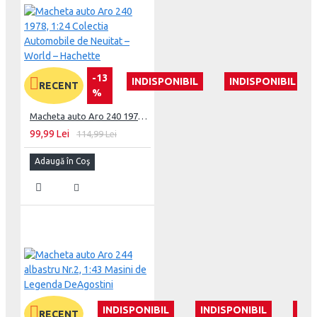
-13
INDISPONIBIL
INDISPONIBIL
RECENT
%
Macheta auto Aro 240 1978, 1:24 Colectia Automobile de Neuitat – World – Hachette
99,99 Lei
114,99 Lei
Adaugă în Coş
INDISPONIBIL
INDISPONIBIL
IND
RECENT