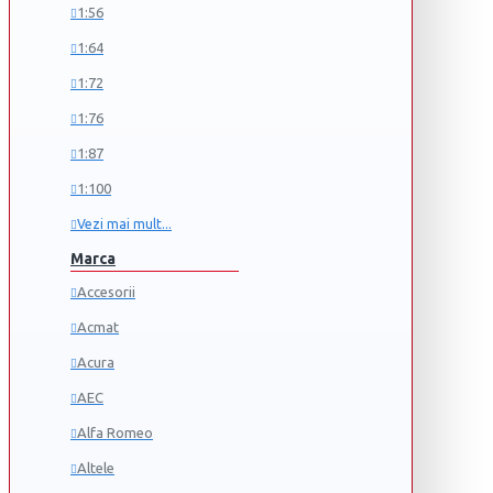
1:56
1:64
1:72
1:76
1:87
1:100
Vezi mai mult...
Marca
Accesorii
Acmat
Acura
AEC
Alfa Romeo
Altele