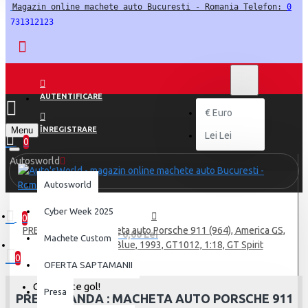
Magazin online machete auto Bucuresti - Romania Telefon: 
0
731312123
LEI
LEI
RON
AUTENTIFICARE
€
Euro
Menu
ÎNREGISTRARE
Lei
Lei
0
Autosworld
Autosworld
Cyber Week 2025
0
PRECOMANDA : Macheta auto Porsche 911 (964), America GS,
0 produs(e) - 0,00 Lei
Machete Custom
Turquoise Blue, Blue, 1993, GT1012, 1:18, GT Spirit
0
OFERTA SAPTAMANII
Coșul este gol!
Presa
PRECOMANDA : MACHETA AUTO PORSCHE 911