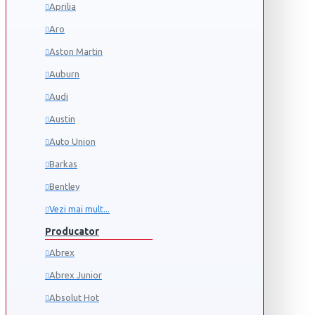
Aprilia
Aro
Aston Martin
Auburn
Audi
Austin
Auto Union
Barkas
Bentley
Vezi mai mult...
Producator
Abrex
Abrex Junior
Absolut Hot