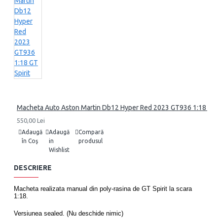
Macheta Auto Aston Martin Db12 Hyper Red 2023 GT936 1:18 GT Sp
550,00 Lei
Adaugă
Adaugă
Compară
în Coş
in
produsul
Wishlist
DESCRIERE
Macheta realizata manual din poly-rasina de GT Spirit la scara
1:18.
Versiunea sealed. (Nu deschide nimic)