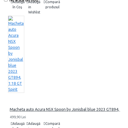
Nu arăta din nou.
Adaugă
Adaugă
Compară
în Coş
in
produsul
Wishlist
Macheta auto Acura NSX Spoon by Jonisbal blue 2023 GT894, 1:18 
499,90 Lei
Adaugă
Adaugă
Compară