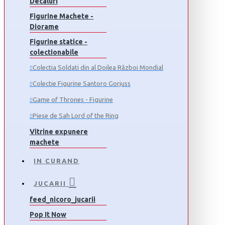
Decaluri
Figurine Machete -
Diorame
Figurine statice -
colectionabile
Colectia Soldati din al Doilea Război Mondial
Colectie Figurine Santoro Gorjuss
Game of Thrones - Figurine
Piese de Sah Lord of the Ring
Vitrine expunere
machete
IN CURAND
JUCARII
feed_nicoro_jucarii
Pop It Now