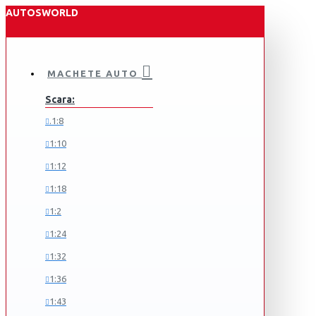
AUTOSWORLD
MACHETE AUTO
Scara:
.1:8
1:10
1:12
1:18
1:2
1:24
1:32
1:36
1:43