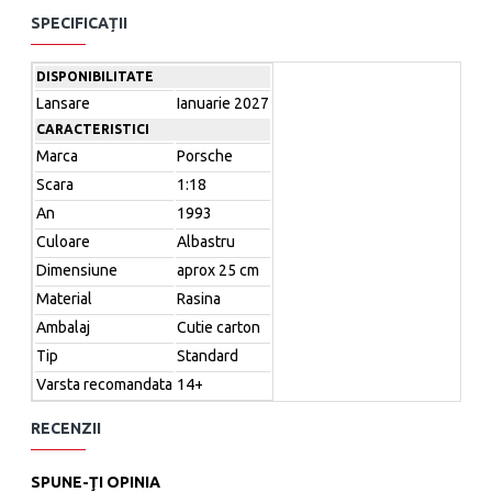
Dimensiune aprox 25 cm
SPECIFICAȚII
DISPONIBILITATE
OBS: Aceasta este o Precomanda/Rezervare, livrarile se
Lansare
Ianuarie 2027
for face aproximativ in ianuarie 2027 - februarie 2027.
CARACTERISTICI
Marca
Porsche
Scara
1:18
Nu este destinata copiilor sub 14 ani. Destinata exclusiv
An
1993
colectionarilor.
Culoare
Albastru
Dimensiune
aprox 25 cm
Material
Rasina
Ambalaj
Cutie carton
Tip
Standard
Varsta recomandata
14+
RECENZII
SPUNE-ŢI OPINIA