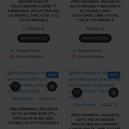
MACHETA AUTO
PRECOMANDA : MACHETA
VOLKSWAGEN COMBI T1
AUTO RENAULT MEGANE III
SAMBA BUS, REGATTABLAU,
RS, PHASE I, GRIS
LE 999 BUC, 1962, G102, 1:12,
CASSIOPEE, 2009, OT1392,
OTTO MODELS
1:18, OTTO MODELS
1.200,00 Lei
450,00 Lei
ADAUGĂ ÎN COŞ
ADAUGĂ ÎN COŞ
Cumpără acum
Cumpără acum
Pune o întrebare
Pune o întrebare
NOU
NOU
Otto Models
10008360
Otto Models
10008359
PRECOMANDA : MACHETA
AUTO ALPINE A390 GTS,
PRECOMANDA : MACHETA
SPECULAR BLUE, 2025,
AUTO VOLKSWAGEN
OT500, 1:18, OTTO MODELS
PASSAT (B6) R36 VARIANT,
CANDY WHITE, 2008, OT1393,