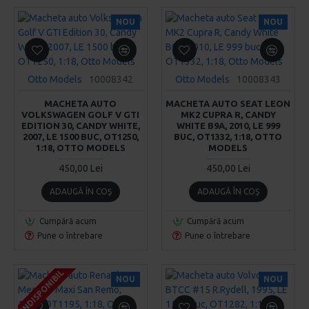
NOU
NOU
Otto Models
10008342
Otto Models
10008343
MACHETA AUTO
MACHETA AUTO SEAT LEON
VOLKSWAGEN GOLF V GTI
MK2 CUPRA R, CANDY
EDITION 30, CANDY WHITE,
WHITE B9A, 2010, LE 999
2007, LE 1500 BUC, OT1250,
BUC, OT1332, 1:18, OTTO
1:18, OTTO MODELS
MODELS
450,00 Lei
450,00 Lei
ADAUGĂ ÎN COŞ
ADAUGĂ ÎN COŞ
Cumpără acum
Cumpără acum
Pune o întrebare
Pune o întrebare
INDISPONIBIL
INDISPONIBIL
INDISPONIBIL
NOU
NOU