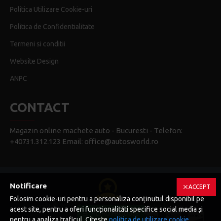
Politica Utilizare Cookie-uri
Politica de Confidentialitate
Termeni si conditii
Website Design
ANPC
CONTACT
Magazin online machete auto - Bucuresti - Telefon:
+40731.312.123 Email: office@autosworld.ro
Notificare
ACCEPT
Folosim cookie-uri pentru a personaliza conținutul disponibil pe
Copyright © 2023 | Auto's World - Toate drepturile rezervate
acest site, pentru a oferi funcționalităti specifice social media și
FILTRU PRODUSE
pentru a analiza traficul. Citeste
politica de utilizare cookie
.