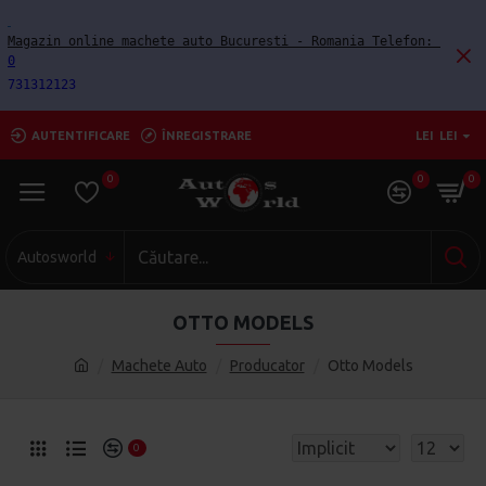
Magazin online machete auto Bucuresti - Romania Telefon: 
0
731312123
AUTENTIFICARE
ÎNREGISTRARE
LEI
LEI
0
0
0
Autosworld
OTTO MODELS
Machete Auto
Producator
Otto Models
0