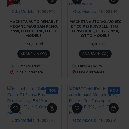
Otto Models
10007970
Otto Models
10008344
MACHETA AUTO RENAULT
MACHETA AUTO VOLVO 850
MEGANE MAXI SAN REMO,
BTCC #15 R.RYDELL, 1995,
1998, OT1195, 1:18, OTTO
LE 1500 BUC, OT1282, 1:18,
MODELS
OTTO MODELS
550,00 Lei
550,00 Lei
ADAUGĂ ÎN COŞ
ADAUGĂ ÎN COŞ
Cumpără acum
Cumpără acum
Pune o întrebare
Pune o întrebare
NOU
NOU
Otto Models
10008345
Otto Models
10008361