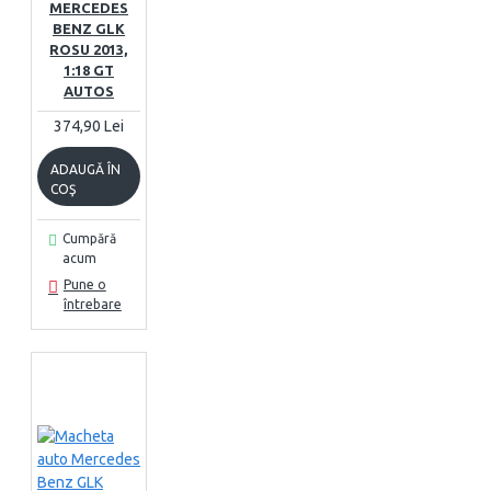
MERCEDES
BENZ GLK
ROSU 2013,
1:18 GT
AUTOS
374,90 Lei
ADAUGĂ ÎN
COŞ
Cumpără
acum
Pune o
întrebare