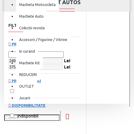
GT AUTOS
Macheta Motocicleta
Machete Auto
FILTRU
Șterge
Colectii reviste
Accesorii / Figurine / Vitrine
PREȚ
In curand
Lei
Machete Kit
Lei
REDUCERI
PRODUCĂTORI
OUTLET
GTAutos
Jucarii
DISPONIBILITATE
Indisponibil