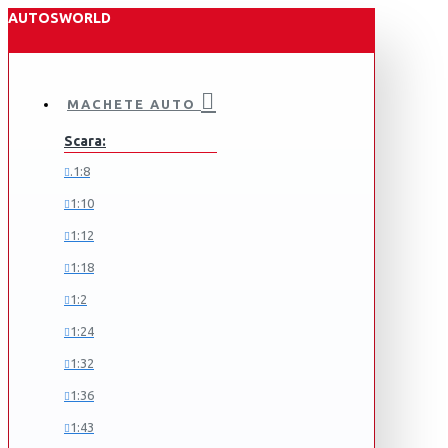
AUTOSWORLD
MACHETE AUTO
Scara:
.1:8
1:10
1:12
1:18
1:2
1:24
1:32
1:36
1:43