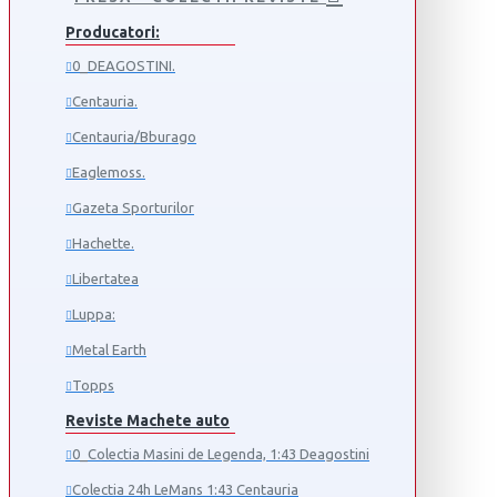
Producatori:
0_DEAGOSTINI.
Centauria.
Centauria/Bburago
Eaglemoss.
Gazeta Sporturilor
Hachette.
Libertatea
Luppa:
Metal Earth
Topps
Reviste Machete auto
0_Colectia Masini de Legenda, 1:43 Deagostini
Colectia 24h LeMans 1:43 Centauria