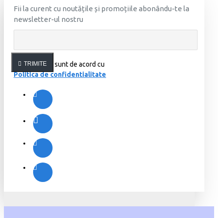
Fii la curent cu noutățile și promoțiile abonându-te la
newsletter-ul nostru
Am citit şi sunt de acord cu
TRIMITE
Politica de confidentialitate