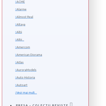
ACME
Alarme
Almost Real
Altaya
Altii
Altii...
Amercom
American Diorama
Atlas
AuroraModels
Auto Historia
Autoart
Vezi mai mult...
PRESA - COLECTII REVISTE