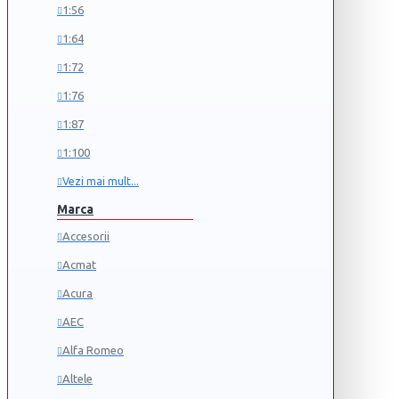
1:56
1:64
1:72
1:76
1:87
1:100
Vezi mai mult...
Marca
Accesorii
Acmat
Acura
AEC
Alfa Romeo
Altele