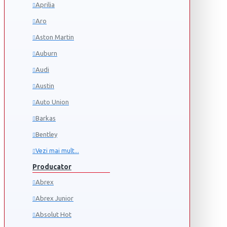
Aprilia
Aro
Aston Martin
Auburn
Audi
Austin
Auto Union
Barkas
Bentley
Vezi mai mult...
Producator
Abrex
Abrex Junior
Absolut Hot