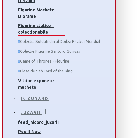
Decaluri
Figurine Machete -
Diorame
Figurine statice -
colectionabile
Colectia Soldati din al Doilea Război Mondial
Colectie Figurine Santoro Gorjuss
Game of Thrones - Figurine
Piese de Sah Lord of the Ring
Vitrine expunere
machete
IN CURAND
JUCARII
feed_nicoro_jucarii
Pop It Now