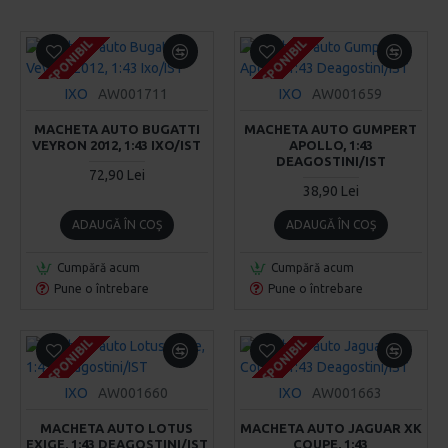
INDISPONIBIL
INDISPONIBIL
INDISPONIBIL
INDISPONIBIL
INDISPONIBIL
INDISPONIBIL
IXO
AW001711
IXO
AW001659
MACHETA AUTO BUGATTI
MACHETA AUTO GUMPERT
VEYRON 2012, 1:43 IXO/IST
APOLLO, 1:43
DEAGOSTINI/IST
72,90 Lei
38,90 Lei
ADAUGĂ ÎN COŞ
ADAUGĂ ÎN COŞ
Cumpără acum
Cumpără acum
Pune o întrebare
Pune o întrebare
INDISPONIBIL
INDISPONIBIL
INDISPONIBIL
INDISPONIBIL
INDISPONIBIL
INDISPONIBIL
IXO
AW001660
IXO
AW001663
MACHETA AUTO LOTUS
MACHETA AUTO JAGUAR XK
EXIGE, 1:43 DEAGOSTINI/IST
COUPE, 1:43