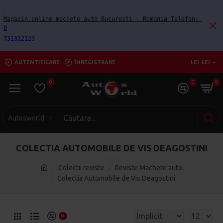
Magazin online machete auto Bucuresti - Romania Telefon: 
0
731312123
AUTENTIFICARE
ÎNREGISTRARE
LEI
LEI
0
0
0
Autosworld
COLECTIA AUTOMOBILE DE VIS DEAGOSTINI
Colectii reviste
Reviste Machete auto
Colectia Automobile de Vis Deagostini
0