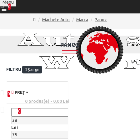
Menu
0
Machete Auto
Marca
Panoz
PANOZ
FILTRU
Șterge
PREȚ
0
0 produs(e) - 0,00 Lei
0
Lei