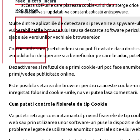
Colectia Figurina Iron Man - Armura MARK III, 1:4, KIT, DeAgostini
feed_nicoro_jucarii
accesa site-urile care plaseaza cookie-uri si de a sterge orice 
Auto Historia
Pop It Now
Colectia Furios si Iute, Nissan Skyline GT-R KIT, 1:8, DeAgostini
Instalati-va si updatati-va constant aplicatii antispyware.
Autoart
Colectia KIT Avion Supermarine Spitfire MK VB
Multe dintre aplicatiile de detectare si prevenire a spyware-ul
MACHETE KIT
Vezi mai mult...
vulnerabilitatile browserului sau sa descarce software pericu
Colectia Macheta ARO 240 KIT, scara 1:8 Hachette
slabe ale versiunilor vechi ale browserelor.
OUTLET
Colectia Macheta Dacia 1300 KIT, scara 1:8 Eaglemoss
Cookie-urile sunt pretutindeni si nu pot fi evitate daca doriti 
Colectia Macheta Dacia 1300 KIT, scara 1:8 Hachette
a modului lor de operare si a beneficiilor pe care le aduc, put
FORUM
Colectia Macheta Mercedes Benz 300 SL Coupe KIT, scara 1:8 Eagl
Dezactivarea si refuzul de a primi cookie-uri pot face anumite 
Colectia Macheta Nava Scoala Mircea KIT, scara 1:95 RBA
primi/vedea publicitate online.
Colectia Macheta Renault 8 Gordini KIT, scara 1:8 Eaglemoss
Este posibila setarea din browser pentru ca aceste cookie-uri 
Colectia Trabant 601 Deluxe, 1:8, Hachette
inregistat folosind cookie-urile, nu vei putea lasa comentarii.
Colectie KIT Macheta nava Titanic 1:200 Hachette
Cum puteti controla fisierele de tip Cookie
COLECTIE MACHETA AUTO ARO 240 KIT LA SCARA 1/8
Va puteti retrage consimtamantul privind fisierele de tip cooki
Colectia Spy Robot - Robotul Spion- Eaglemoss
web sau prin utilizarea unor software-uri puse la dispozitie de
probleme legate de utilizarea anumitor parti ale site-ului web 
Colectia Tancul Т-34 macheta kit 1:16 - Eaglemoss