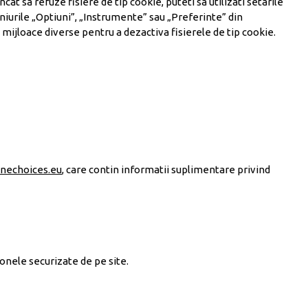
ncat sa refuze fisiere de tip cookie, puteti sa utilizati setarile
eniurile „Optiuni”, „Instrumente” sau „Preferinte” din
 mijloace diverse pentru a dezactiva fisierele de tip cookie.
nechoices.eu
, care contin informatii suplimentare privind
zonele securizate de pe site.