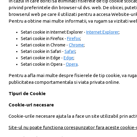
In cazul in care doriti sa eliminati fisierele de tip cookie stoca
Vezi mai mult...
privind preferintele din browser-ul dvs. web. De obicei, puteti
Reviste Figurine
browserul web pe care il utilizati pentru a accesa Website-uril
Colectia Game of Thrones
Pentru a obtine mai multe informatii, va rugam sa vizitati we
Colectia Soldati din cel de-al Doilea Razboi Mondial
Setari cookie in Internet Explorer -
Internet Explorer
;
Setari cookie in Firefox -
Firefox
;
Colectie Piese de Sah Lord of the Ring
Setari cookie in Chrome -
Chrome
;
Reviste copii - educative
Setari cookie in Safari -
Safari
;
Colectia Biblioteca pentru copii
Setari cookie in Edge -
Edge
;
Setari cookie in Opera -
Opera
.
Colectia Marea istorie ilustrata a Romaniei si a Republicii Moldova - 
Pentru a afla mai multe despre fisierele de tip cookie, va ruga
Colectia Povesti Biblioteca Disney 100 de ani - Libertatea
publicitatea comportamentala si viata privata online.
Colectia Povesti din colectia de aur Disney - Hachette
Tipuri de Cookie
Colectia Corpul Omenesc - RBA/Hachette
Cookie-uri necesare
Colectia Lumea Animalutelor - Amercom
Cookie-urile necesare ajuta la a face un site utilizabil prin ac
Colectia Magic Happy English - Amercom
Colectii diverse
Site-ul nu poate functiona corespunzator fara aceste cookie-u
Colectia Ceasuri Militare - Eaglemoss