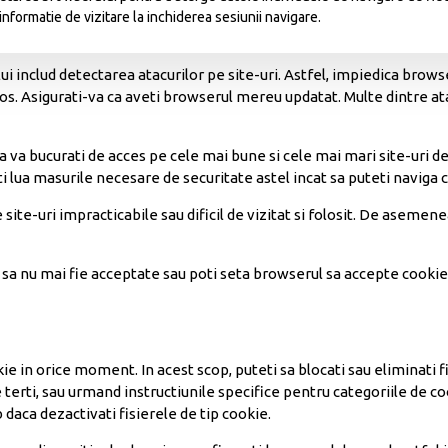
informatie de vizitare la inchiderea sesiunii navigare.
ui includ detectarea atacurilor pe site-uri. Astfel, impiedica brow
los. Asigurati-va ca aveti browserul mereu updatat. Multe dintre a
sa va bucurati de acces pe cele mai bune si cele mai mari site-uri d
eti lua masurile necesare de securitate astel incat sa puteti naviga 
emoss
site-uri impracticabile sau dificil de vizitat si folosit. De aseme
sa nu mai fie acceptate sau poti seta browserul sa accepte cookie-
e in orice moment. In acest scop, puteti sa blocati sau eliminati f
 terti, sau urmand instructiunile specifice pentru categoriile de co
daca dezactivati fisierele de tip cookie.