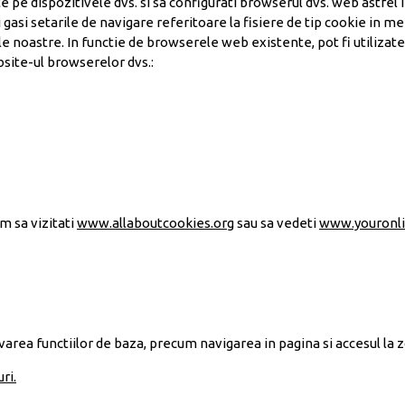
te pe dispozitivele dvs. si sa configurati browserul dvs. web astfel i
 gasi setarile de navigare referitoare la fisiere de tip cookie in m
e noastre. In functie de browserele web existente, pot fi utilizate
bsite-ul browserelor dvs.:
Litera
m sa vizitati
www.allaboutcookies.org
sau sa vedeti
www.youronli
tivarea functiilor de baza, precum navigarea in pagina si accesul la 
ri.