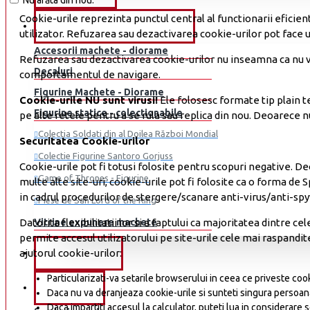
Nu arăta din nou.
Colectia Eddie Stobart Collection 1:76 Atlas
Cookie-urile reprezinta punctul central al functionarii eficie
Producator
ACC/FIGURINE/VITRINE
Colectia Fast & Furious 1:32 2025 Libertatea
utilizator. Refuzarea sau dezactivarea cookie-urilor pot face un
Abrex
Accesorii machete - diorame
Colectia Fast & Furious 1:32 Libertatea
Refuzarea sau dezactivarea cookie-urilor nu inseamna ca nu vet
Abrex Junior
Decaluri
comportamentul de navigare.
Colectia Ferrari Eaglemoss/Altaya
Absolut Hot
Figurine Machete - Diorame
Colectia Ferrari Racing Collection 1:43 GSP
Cookie-urile NU sunt virusi!
Ele folosesc formate tip plain te
ACME
Figurine statice - colectionabile
pe alte retele pentru a se rula sau replica din nou. Deoarece nu
Colectia Formula 1 - 2024 Libertatea
Alarme
Colectia Soldati din al Doilea Război Mondial
Securitatea Cookie-urilor
Colectia Formula 1 - Car Collection 1:43 GSP
Almost Real
Colectie Figurine Santoro Gorjuss
Colectia Locomotive Celebre - Amercom
Cookie-urile pot fi totusi folosite pentru scopuri negative. De
Altaya
Game of Thrones - Figurine
multe alte site-uri, cookie-urile pot fi folosite ca o forma d
Colectia Masini de Legenda Romania
Altii
in cadrul procedurilor de stergere/scanare anti-virus/anti-sp
Piese de Sah Lord of the Ring
Colectia Motociclete de Legenda GSP
Altii...
Datorita flexibilitatii lor si a faptului ca majoritatea dintre 
Vitrine expunere machete
Vezi mai mult...
permite accesul utilizatorului pe site-urile cele mai raspandite 
Amercom
ajutorul cookie-urilor:
Reviste Machete KIT -
IN CURAND
American Diorama
construibile
Particularizati-va setarile browserului in ceea ce priveste cookie
Atlas
JUCARII
Colectia Elicopterul de Asalt MI-24V, scara 1:24 Eaglemoss
Daca nu va deranjeaza cookie-urile si sunteti singura persoana
AuroraModels
Daca impartiti accesul la calculator, puteti lua in considerar