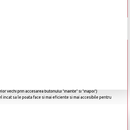
ervicii adaptate nevoilor si interesului fiecaruia.
lizatorul se bucura pe internet, cum ar fi:
rea optiunilor pentru diverse produse (masuri, alte detalii etc) in
or vechi prin accesarea butonului "inainte" si "inapoi")
l incat sa le poata face si mai eficiente si mai accesibile pentru
i valoroasa, mai utila si mai placuta;
i dimensiuni, format din litere si numere, care va fi stocat pe