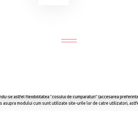
Politica Utilizare Cookie-uri
POLITICA UTILIZARE COOKIE-URI
 a furniza vizitatorilor o experienta mult mai buna de navigare si s
 in facilitarea accesului si livrarii multiplelor servicii de care uti
lizat un site, moneda in care se exprima anumite preturi sau tarife, pastra
u-se astfel flexibilitatea “cosului de cumparaturi” (accesarea preferintel
 asupra modului cum sunt utilizate site-urile lor de catre utilizatori, astfe
 sa fie incluse intr-un anumit site pentru a crea o experienta de navigare ma
au "HTTP cookie" sau pur si simplu "cookie" ) este un fisier de mic