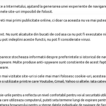
nte a Internetului, ajutand la generarea unei experiente de navigar
ele site-uri imposibil de folosit.
i mai primi publicitate online, ci doar ca aceasta nu va mai putea 
xt. Nu sunt alcatuite din bucati de cod asa ca nu pot fi executate ni
 pot indeplini aceste functii, nu pot fi considerate virusi.
oarece stocheaza informatii despre preferintele si istoricul de navi
e Spyware. Multe produse anti-spyware sunt constiente de acest fap
yware.
cele mai vizitate site-uri si cele mai mari folosesc cookie-uri, aces
si utilizate printre care Youtube, Gmail, Yahoo si altele. Iata cateva
-urile pentru a reflecta un nivel confortabil pentru voi al securitatii utili
 care utilizeaza computerul, puteti seta termene lungi de expirare pentru
e setarea browserului pentru a sterge datele individuale de navigare de fi