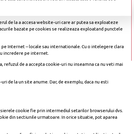
serul de la a accesa website-uri care ar putea sa exploateze
tacurile bazate pe cookies se realizeaza exploatand punctele
e pe Internet – locale sau internationale. Cu o intelegere clara
cu incredere pe internet.
nea, refuzul de a accepta cookie-uri nu inseamna ca nu veti mai
uri de la un site anume. Dar, de exemplu, daca nu esti
isierele cookie fie prin intermediul setarilor browserului dvs.
okie din sectiunile urmatoare. In orice situatie, pot aparea