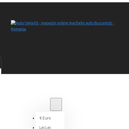
LEI
LEI
RON
€
Euro
Lei
Lei