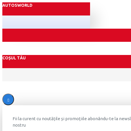
AUTOSWORLD
COȘUL TĂU
Fii la curent cu noutățile și promoțiile abonându-te la news
nostru