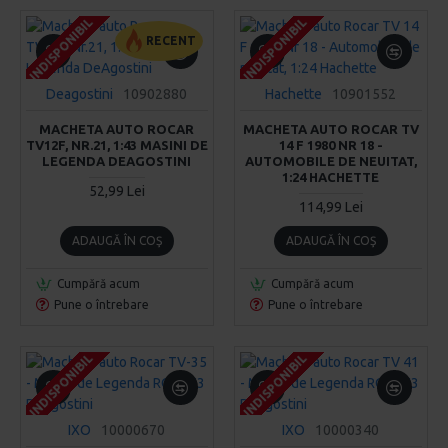
INDISPONIBIL
INDISPONIBIL
INDISPONIBIL
INDISPONIBIL
INDISPONIBIL
INDISPONIBIL
RECENT
Deagostini
10902880
Hachette
10901552
MACHETA AUTO ROCAR
MACHETA AUTO ROCAR TV
TV12F, NR.21, 1:43 MASINI DE
14 F 1980 NR 18 -
LEGENDA DEAGOSTINI
AUTOMOBILE DE NEUITAT,
1:24 HACHETTE
52,99 Lei
114,99 Lei
ADAUGĂ ÎN COŞ
ADAUGĂ ÎN COŞ
Cumpără acum
Cumpără acum
Pune o întrebare
Pune o întrebare
INDISPONIBIL
INDISPONIBIL
INDISPONIBIL
INDISPONIBIL
INDISPONIBIL
INDISPONIBIL
IXO
10000670
IXO
10000340