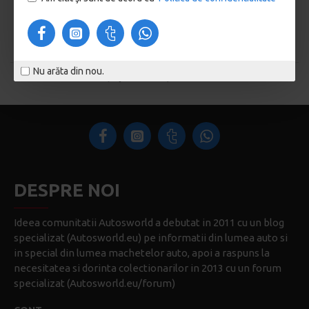
Cumpără acum
Pune o întrebare
Nu arăta din nou.
Ați ajuns la sfârșitul listei.
DESPRE NOI
Ideea comunitatii Autosworld a debutat in 2011 cu un blog
specializat (Autosworld.eu) pe informatii din lumea auto si
in special din lumea machetelor auto, apoi a raspuns la
necesitatea si dorinta colectionarilor in 2013 cu un forum
specializat (Autosworld.eu/forum)