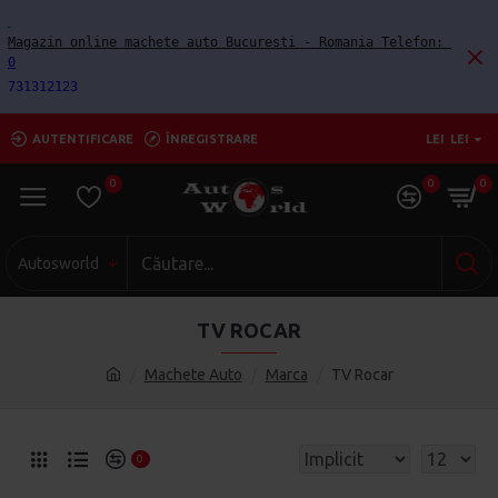
Magazin online machete auto Bucuresti - Romania Telefon: 
0
731312123
AUTENTIFICARE
ÎNREGISTRARE
LEI
LEI
0
0
0
Autosworld
TV ROCAR
Machete Auto
Marca
TV Rocar
0