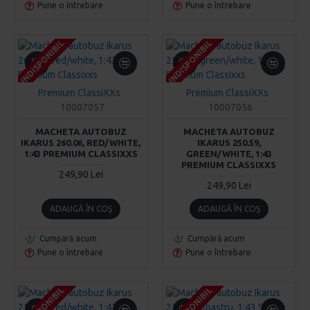
Pune o întrebare
Pune o întrebare
INDISPONIBIL
INDISPONIBIL
INDISPONIBIL
INDISPONIBIL
INDISPONIBIL
INDISPONIBIL
Premium ClassiXXs
Premium ClassiXXs
10007057
10007056
MACHETA AUTOBUZ
MACHETA AUTOBUZ
IKARUS 260.06, RED/WHITE,
IKARUS 250.59,
1:43 PREMIUM CLASSIXXS
GREEN/WHITE, 1:43
PREMIUM CLASSIXXS
249,90 Lei
249,90 Lei
ADAUGĂ ÎN COŞ
ADAUGĂ ÎN COŞ
Cumpără acum
Cumpără acum
Pune o întrebare
Pune o întrebare
INDISPONIBIL
INDISPONIBIL
INDISPONIBIL
INDISPONIBIL
INDISPONIBIL
INDISPONIBIL