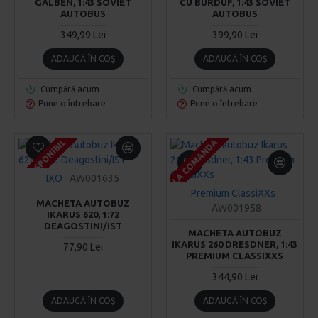
GALBEN, 1:43 SOVIET
CU BURDUF, 1:43 SOVIET
AUTOBUS
AUTOBUS
349,99 Lei
399,90 Lei
ADAUGĂ ÎN COŞ
ADAUGĂ ÎN COŞ
Cumpără acum
Cumpără acum
Pune o întrebare
Pune o întrebare
LA COMANDA
LA COMANDA
LA COMANDA
INDISPONIBIL
INDISPONIBIL
INDISPONIBIL
IXO
AW001635
Premium ClassiXXs
MACHETA AUTOBUZ
AW001958
IKARUS 620, 1:72
DEAGOSTINI/IST
MACHETA AUTOBUZ
IKARUS 260 DRESDNER, 1:43
77,90 Lei
PREMIUM CLASSIXXS
344,90 Lei
ADAUGĂ ÎN COŞ
ADAUGĂ ÎN COŞ