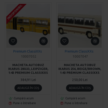
INDISPONIBIL
INDISPONIBIL
INDISPONIBIL
Premium ClassiXXs
Premium ClassiXXs
10007052
10007047
MACHETA AUTOBUZ
MACHETA AUTOBUZ
IKARUS 280.33, LEIPZIGER,
IKARUS 256, BEIGE/BROWN,
1:43 PREMIUM CLASSIXXS
1:43 PREMIUM CLASSIXXS
384,91 Lei
250,00 Lei
ADAUGĂ ÎN COŞ
ADAUGĂ ÎN COŞ
Cumpără acum
Cumpără acum
Pune o întrebare
Pune o întrebare