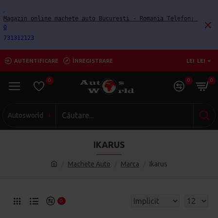
Magazin online machete auto Bucuresti - Romania Telefon: 
0
731312123
AUTENTIFICARE
ÎNREGISTRARE
LEI
LEI
0
0
0
Autosworld
IKARUS
Machete Auto
Marca
Ikarus
0