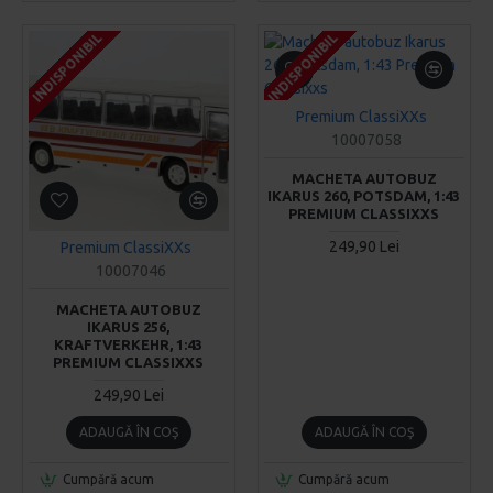
INDISPONIBIL
INDISPONIBIL
INDISPONIBIL
INDISPONIBIL
INDISPONIBIL
INDISPONIBIL
Premium ClassiXXs
10007058
MACHETA AUTOBUZ
IKARUS 260, POTSDAM, 1:43
PREMIUM CLASSIXXS
249,90 Lei
Premium ClassiXXs
10007046
MACHETA AUTOBUZ
IKARUS 256,
KRAFTVERKEHR, 1:43
PREMIUM CLASSIXXS
249,90 Lei
ADAUGĂ ÎN COŞ
ADAUGĂ ÎN COŞ
Cumpără acum
Cumpără acum