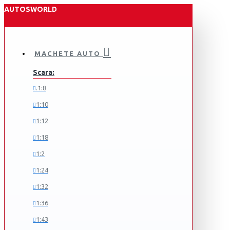
AUTOSWORLD
MACHETE AUTO
Scara:
.1:8
1:10
1:12
1:18
1:2
1:24
1:32
1:36
1:43