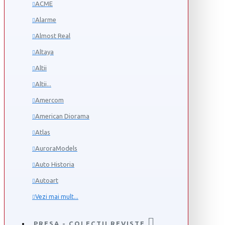
ACME
Alarme
Almost Real
Altaya
Altii
Altii...
Amercom
American Diorama
Atlas
AuroraModels
Auto Historia
Autoart
Vezi mai mult...
PRESA - COLECTII REVISTE