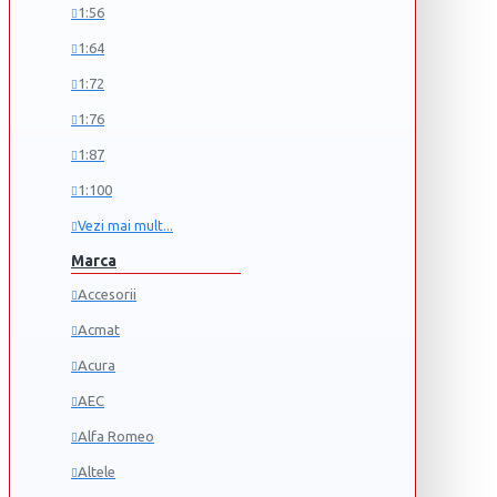
1:56
1:64
1:72
1:76
1:87
1:100
Vezi mai mult...
Marca
Accesorii
Acmat
Acura
AEC
Alfa Romeo
Altele