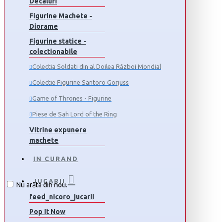
Decaluri
Figurine Machete -
Diorame
Figurine statice -
colectionabile
Colectia Soldati din al Doilea Război Mondial
Colectie Figurine Santoro Gorjuss
Game of Thrones - Figurine
Piese de Sah Lord of the Ring
Vitrine expunere
machete
IN CURAND
JUCARII
Nu arăta din nou.
feed_nicoro_jucarii
Pop It Now