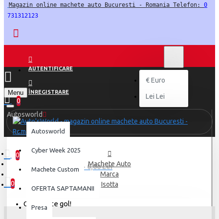
Magazin online machete auto Bucuresti - Romania Telefon: 
0
731312123
LEI
LEI
RON
AUTENTIFICARE
€
Euro
Menu
ÎNREGISTRARE
Lei
Lei
0
Autosworld
Autosworld
Cyber Week 2025
0
Machete Auto
0 produs(e) - 0,00 Lei
Machete Custom
Marca
0
Isotta
OFERTA SAPTAMANII
Coșul este gol!
Presa