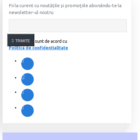
Fii la curent cu noutățile și promoțiile abonându-te la
newsletter-ul nostru
Am citit şi sunt de acord cu
TRIMITE
Politica de confidentialitate