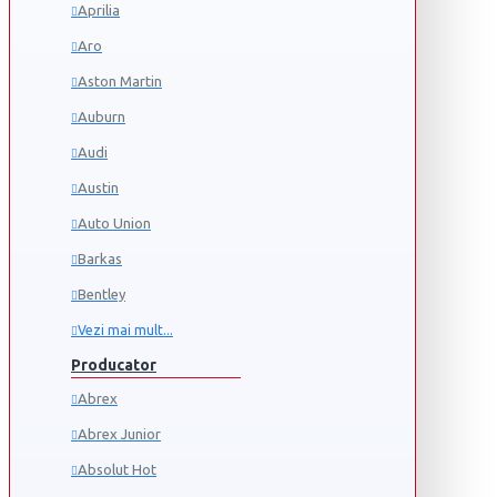
Aprilia
Aro
Aston Martin
Auburn
Audi
Austin
Auto Union
Barkas
Bentley
Vezi mai mult...
Producator
Abrex
Abrex Junior
Absolut Hot