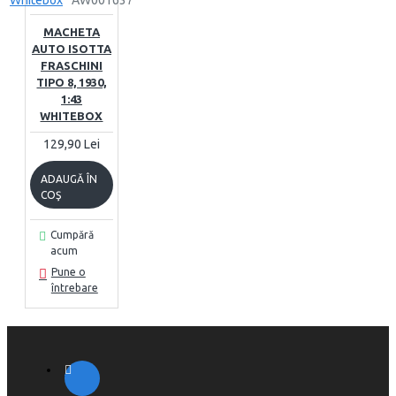
Whitebox
AW001637
MACHETA
AUTO ISOTTA
FRASCHINI
TIPO 8, 1930,
1:43
WHITEBOX
129,90 Lei
ADAUGĂ ÎN
COŞ
Cumpără
acum
Pune o
întrebare