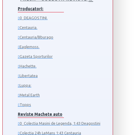
Producatori:
0_DEAGOSTINI.
Centauria.
Centauria/Bburago
Eaglemoss.
Gazeta Sporturilor
Hachette.
Libertatea
Luppa:
Metal Earth
Topps
Reviste Machete auto
0_Colectia Masini de Legenda, 1:43 Deagostini
Colectia 24h LeMans 1:43 Centauria