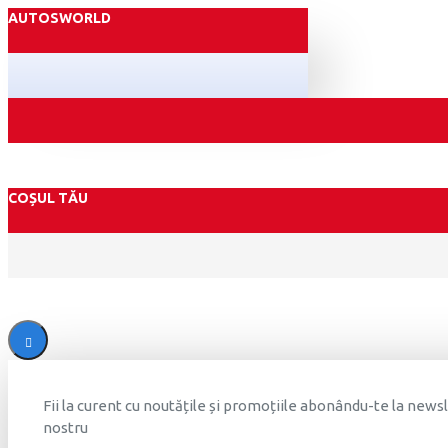
AUTOSWORLD
COȘUL TĂU
Fii la curent cu noutățile și promoțiile abonându-te la news
nostru