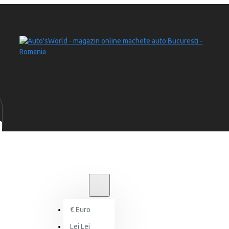
LEI
LEI
RON
€
Euro
Lei
Lei