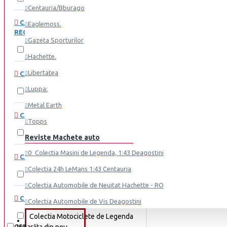
Centauria/Bburago
Acura
CARACTERISTICI > VARSTA
Eaglemoss.
AEC
RECOMANDATA
Gazeta Sporturilor
Alfa Romeo
3+
14+
Hachette.
Altele
Libertatea
CARACTERISTICI > AN
Aprilia
Luppa:
1988
Aro
Metal Earth
Aston Martin
CARACTERISTICI > SCARA
Topps
Auburn
1:18
Reviste Machete auto
Audi
0_Colectia Masini de Legenda, 1:43 Deagostini
CARACTERISTICI > DIMENSIUNE
Austin
Colectia 24h LeMans 1:43 Centauria
aprox 10 cm
aprox 15 cm
Auto Union
Colectia Automobile de Neuitat Hachette - RO
Barkas
COLECTIA: > COLECTIE
Colectia Automobile de Vis Deagostini
Bentley
Colectia Motociclete de Legenda
Colectia Casti Formula 1 Libertatea
REDUCERI
Vezi mai mult...