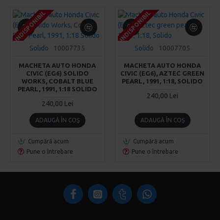
INDISPONIBIL
INDISPONIBIL
INDISPONIBIL
INDISPONIBIL
INDISPONIBIL
INDISPONIBIL
Solido
10007735
Solido
10007705
MACHETA AUTO HONDA
MACHETA AUTO HONDA
CIVIC (EG6) SOLIDO
CIVIC (EG6), AZTEC GREEN
WORKS, COBALT BLUE
PEARL, 1991, 1:18, SOLIDO
PEARL, 1991, 1:18 SOLIDO
240,00 Lei
240,00 Lei
ADAUGĂ ÎN COŞ
ADAUGĂ ÎN COŞ
Cumpără acum
Cumpără acum
Pune o întrebare
Pune o întrebare