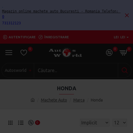
Magazin online machete auto Bucuresti - Romania Telefon: 
0
731312123
AUTENTIFICARE
ÎNREGISTRARE
LEI
LEI
0
0
0
Autosworld
HONDA
Machete Auto
Marca
Honda
0