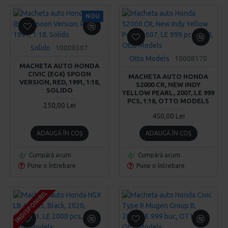
NOU
Solido
10008307
Otto Models
10008170
MACHETA AUTO HONDA
CIVIC (EG6) SPOON
MACHETA AUTO HONDA
VERSION, RED, 1991, 1:18,
S2000 CR, NEW INDY
SOLIDO
YELLOW PEARL, 2007, LE 999
PCS, 1:18, OTTO MODELS
250,00 Lei
450,00 Lei
ADAUGĂ ÎN COŞ
ADAUGĂ ÎN COŞ
Cumpără acum
Cumpără acum
Pune o întrebare
Pune o întrebare
INDISPONIBIL
INDISPONIBIL
INDISPONIBIL