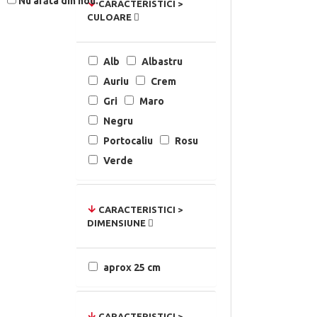
Nu arăta din nou.
CARACTERISTICI >
CULOARE
Alb
Albastru
Auriu
Crem
Gri
Maro
Negru
Portocaliu
Rosu
Verde
CARACTERISTICI >
DIMENSIUNE
aprox 25 cm
CARACTERISTICI >