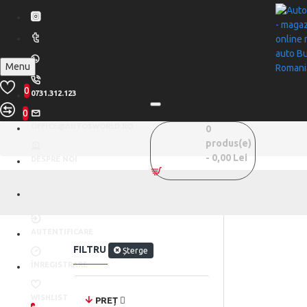
Menu
0
0731.312.123
0
OFFICE@AUTOSWORLD.RO
0
produs(e)
- 0,00 Lei
DESPRE NOI
CONTACT
AUTENTIFICARE
FILTRU
Șterge
ÎNREGISTRARE
WISHLIST
PREȚ