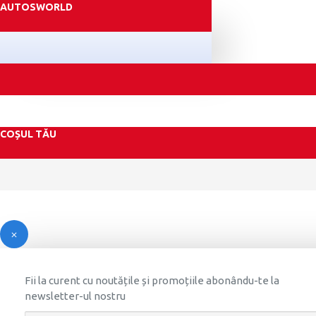
AUTOSWORLD
COȘUL TĂU
Fii la curent cu noutățile și promoțiile abonându-te la
newsletter-ul nostru