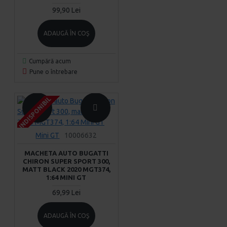
99,90 Lei
ADAUGĂ ÎN COŞ
Cumpără acum
Pune o întrebare
INDISPONIBIL
INDISPONIBIL
INDISPONIBIL
Mini GT
10006632
MACHETA AUTO BUGATTI
CHIRON SUPER SPORT 300,
MATT BLACK 2020 MGT374,
1:64 MINI GT
69,99 Lei
ADAUGĂ ÎN COŞ