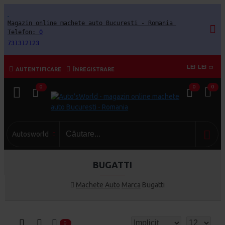
Magazin online machete auto Bucuresti - Romania 
Telefon: 
0
731312123
LEI
LEI
AUTENTIFICARE
ÎNREGISTRARE
0
0
0
Autosworld
BUGATTI
Machete Auto
Marca
Bugatti
0