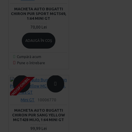
MACHETA AUTO BUGATTI
CHIRON PUR SPORT MGT569,
1:64 MINI GT
70,00 Lei
ADAUGĂ ÎN COŞ
Cumpără acum
Pune o întrebare
INDISPONIBIL
INDISPONIBIL
INDISPONIBIL
Mini GT
10006770
MACHETA AUTO BUGATTI
CHIRON PUR SANG YELLOW
MGT428 MIJO, 1:64 MINI GT
99,99 Lei