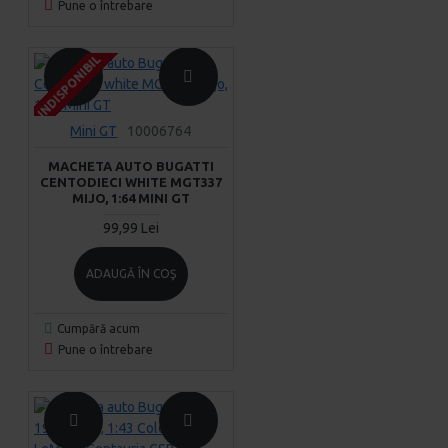
Pune o întrebare
INDISPONIBIL
INDISPONIBIL
INDISPONIBIL
Mini GT
10006764
MACHETA AUTO BUGATTI
CENTODIECI WHITE MGT337
MIJO, 1:64 MINI GT
99,99 Lei
ADAUGĂ ÎN COŞ
Cumpără acum
Pune o întrebare