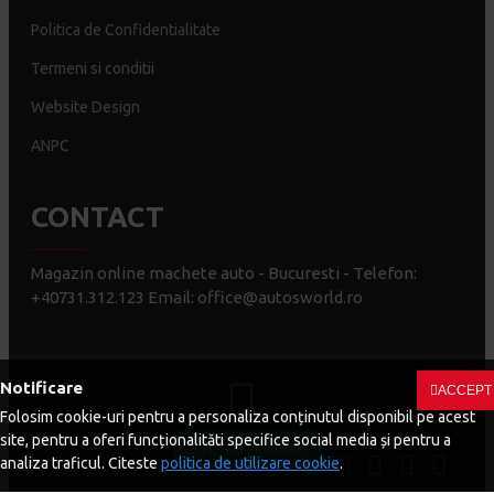
Politica de Confidentialitate
Termeni si conditii
Website Design
ANPC
CONTACT
Magazin online machete auto - Bucuresti - Telefon:
+40731.312.123 Email: office@autosworld.ro
Notificare
ACCEPT
Folosim cookie-uri pentru a personaliza conținutul disponibil pe acest
site, pentru a oferi funcționalităti specifice social media și pentru a
Copyright © 2023 | Auto's World - Toate drepturile rezervate
FILTRU PRODUSE
analiza traficul. Citeste
politica de utilizare cookie
.