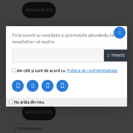
ADAUGĂ ÎN COŞ
Cumpără acum
Pune o întrebare
Fii la curent cu noutățile și promoțiile abonându-te la
newsletter-ul nostru
INDISPONIBIL
INDISPONIBIL
INDISPONIBIL
TRIMITE
Mini GT
10006766
Am citit şi sunt de acord cu
Politica de confidentialitate
MACHETA AUTO BUGATTI
VISION GT GREY MGT369
MIJO, 1:64 MINI GT
99,99 Lei
Nu arăta din nou.
ADAUGĂ ÎN COŞ
Cumpără acum