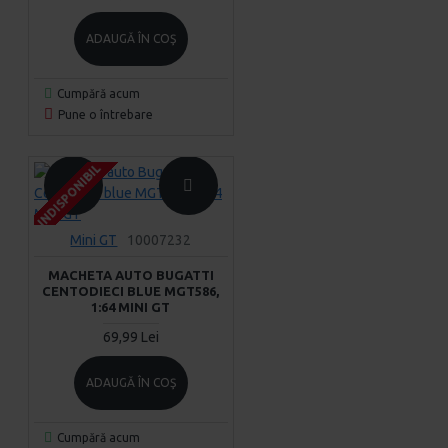
ADAUGĂ ÎN COŞ
Cumpără acum
Pune o întrebare
INDISPONIBIL
INDISPONIBIL
INDISPONIBIL
Mini GT
10007232
MACHETA AUTO BUGATTI
CENTODIECI BLUE MGT586,
1:64 MINI GT
69,99 Lei
ADAUGĂ ÎN COŞ
Cumpără acum