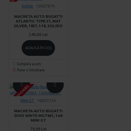
Solido
10007879
MACHETA AUTO BUGATTI
ATLANTIC TYPE 57, MAT
SILVER, 1937, 1:18, SOLIDO
240,00 Lei
ADAUGĂ ÎN COŞ
Cumpără acum
Pune o întrebare
INDISPONIBIL
INDISPONIBIL
INDISPONIBIL
Mini GT
10007239
MACHETA AUTO BUGATTI
DIVO WHITE MGT661, 1:64
MINI GT
79,99 Lei