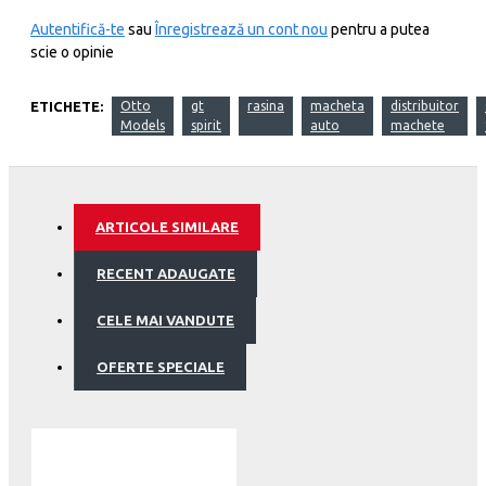
Autentifică-te
sau
Înregistrează un cont nou
pentru a putea
scie o opinie
ETICHETE:
Otto
gt
rasina
macheta
distribuitor
Models
spirit
auto
machete
ARTICOLE SIMILARE
RECENT ADAUGATE
CELE MAI VANDUTE
OFERTE SPECIALE