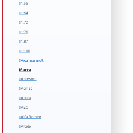
1:56
1:64
1:72
1:76
1:87
1:100
Vezi mai mult...
Marca
Accesorii
Acmat
Acura
AEC
Alfa Romeo
Altele