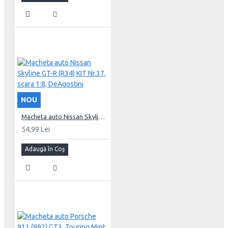
NOU
Macheta auto Nissan Skyline GT-R (R34) KIT Nr.37, scara 1:8, DeAgostini
54,99 Lei
Adaugă în Coş