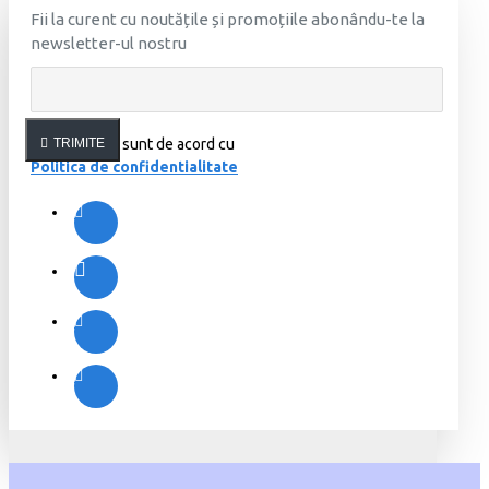
Fii la curent cu noutățile și promoțiile abonându-te la
newsletter-ul nostru
Am citit şi sunt de acord cu
TRIMITE
Politica de confidentialitate