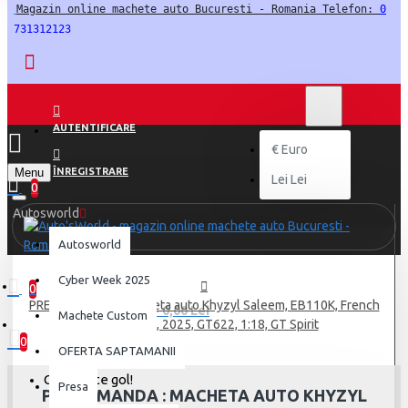
Magazin online machete auto Bucuresti - Romania Telefon: 
0
731312123
LEI
LEI
RON
AUTENTIFICARE
€
Euro
Menu
ÎNREGISTRARE
Lei
Lei
0
Autosworld
Autosworld
Cyber Week 2025
0
PRECOMANDA : Macheta auto Khyzyl Saleem, EB110K, French
0 produs(e) - 0,00 Lei
Machete Custom
Racing Blue, 2025, GT622, 1:18, GT Spirit
0
OFERTA SAPTAMANII
Coșul este gol!
Presa
PRECOMANDA : MACHETA AUTO KHYZYL