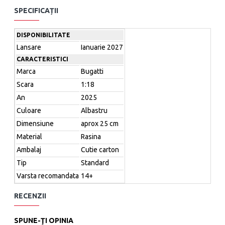
Dimensiune aprox 25 cm
SPECIFICAȚII
DISPONIBILITATE
OBS: Aceasta este o Precomanda/Rezervare, livrarile se
Lansare
Ianuarie 2027
for face aproximativ in ianuarie 2027 - februarie 2027.
CARACTERISTICI
Marca
Bugatti
Scara
1:18
Nu este destinata copiilor sub 14 ani. Destinata exclusiv
An
2025
colectionarilor.
Culoare
Albastru
Dimensiune
aprox 25 cm
Material
Rasina
Ambalaj
Cutie carton
Tip
Standard
Varsta recomandata
14+
RECENZII
SPUNE-ŢI OPINIA