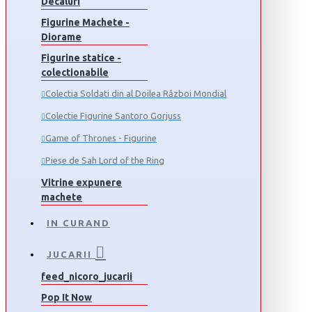
Decaluri
Figurine Machete -
Diorame
Figurine statice -
colectionabile
Colectia Soldati din al Doilea Război Mondial
Colectie Figurine Santoro Gorjuss
Game of Thrones - Figurine
Piese de Sah Lord of the Ring
Vitrine expunere
machete
IN CURAND
JUCARII
feed_nicoro_jucarii
Pop It Now