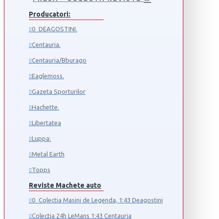
Producatori:
0_DEAGOSTINI.
Centauria.
Centauria/Bburago
Eaglemoss.
Gazeta Sporturilor
Hachette.
Libertatea
Luppa:
Metal Earth
Topps
Reviste Machete auto
0_Colectia Masini de Legenda, 1:43 Deagostini
Colectia 24h LeMans 1:43 Centauria