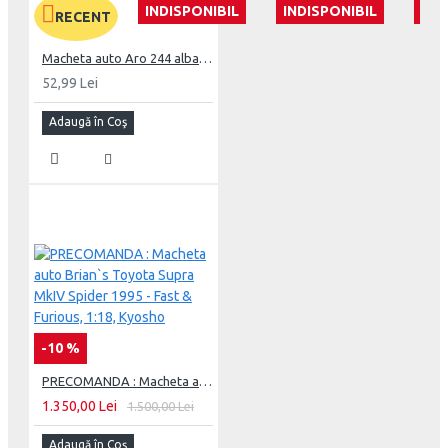
INDISPONIBIL
INDISPONIBIL
IND
RECENT
Macheta auto Aro 244 albastru Nr.2, 1:43 Masini de Legenda DeAgostini
52,99 Lei
Adaugă în Coş
-10 %
PRECOMANDA : Macheta auto Brian`s Toyota Supra MkIV Spider 1995 - Fast & Furious, 1:18, Kyosho
1.350,00 Lei
1.500,00 Lei
Adaugă în Coş