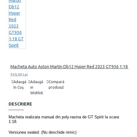
Macheta Auto Aston Martin Db12 Hyper Red 2023 GT936 1:18 GT Sp
550,00 Lei
Adaugă
Adaugă
Compară
în Coş
in
produsul
Wishlist
DESCRIERE
Macheta realizata manual din poly-rasina de GT Spirit la scara
1:18.
Versiunea sealed. (Nu deschide nimic)