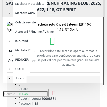
SALEEM, EB110K, FRENCH RACING BLUE, 2025,
Macheta Motocicleta
GT622, 1:18, GT SPIRIT
Machete Auto
Colectii reviste
Accesorii / Figurine / Vitrine
In curand
Machete Kit
ACEST PRODUS
Acest bloc este setat să apară automat la
produsele care depășesc un anumit preț, care
SE CALIFICA
REDUCERI
se pot califica pentru livrare gratuită sau alte
PENTRU LIVRARE
avantaje.
GRATUITA
OUTLET
Jucarii
STOC:
În stoc
10008336
COD PRODUS:
1:18
SCARA: