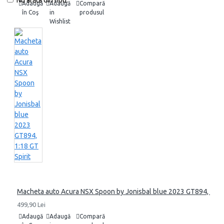
Nu arăta din nou.
Adaugă
Adaugă
Compară
în Coş
in
produsul
Wishlist
Macheta auto Acura NSX Spoon by Jonisbal blue 2023 GT894, 1:18 
499,90 Lei
Adaugă
Adaugă
Compară