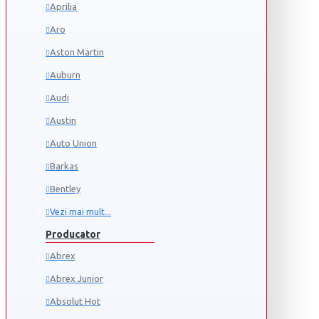
Aprilia
Aro
Aston Martin
Auburn
Audi
Austin
Auto Union
Barkas
Bentley
Vezi mai mult...
Producator
Abrex
Abrex Junior
Absolut Hot