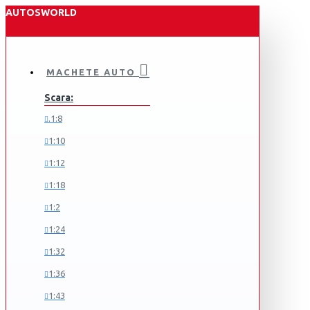
AUTOSWORLD
MACHETE AUTO
Scara:
.1:8
1:10
1:12
1:18
1:2
1:24
1:32
1:36
1:43