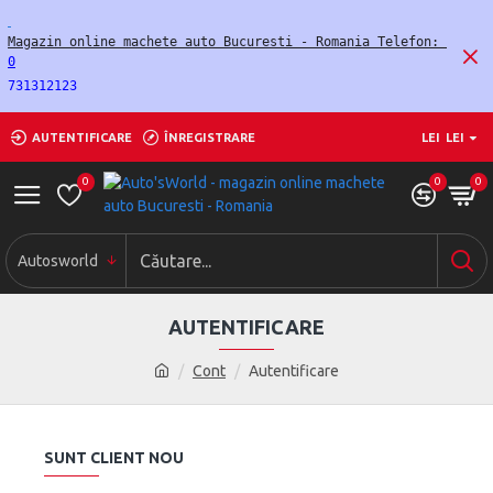
Magazin online machete auto Bucuresti - Romania Telefon: 
0
731312123
AUTENTIFICARE
ÎNREGISTRARE
LEI
LEI
0
0
0
Autosworld
AUTENTIFICARE
Cont
Autentificare
SUNT CLIENT NOU