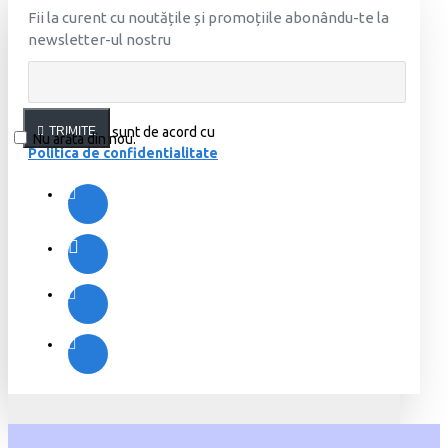
Fii la curent cu noutățile și promoțiile abonându-te la
newsletter-ul nostru
Am citit şi sunt de acord cu
TRIMITE
Nu arăta din nou.
Politica de confidentialitate