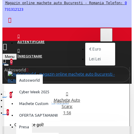
Magazin online machete auto Bucuresti - Romania Telefon: 
0
731312123
LEI
LEI
RON
AUTENTIFICARE
€
Euro
Menu
ÎNREGISTRARE
Lei
Lei
0
Autosworld
Autosworld
Cyber Week 2025
0
Machete Auto
0 produs(e) - 0,00 Lei
Machete Custom
Scara:
0
1:56
OFERTA SAPTAMANII
Coșul este gol!
Presa