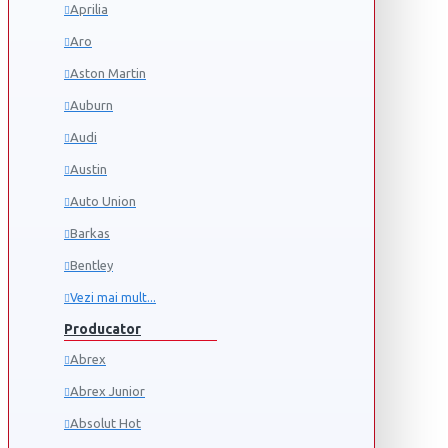
Aprilia
Aro
Aston Martin
Auburn
Audi
Austin
Auto Union
Barkas
Bentley
Vezi mai mult...
Producator
Abrex
Abrex Junior
Absolut Hot