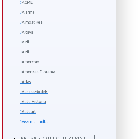
ACME
Alarme
Almost Real
Altaya
Altii
Altii...
Amercom
American Diorama
Atlas
AuroraModels
Auto Historia
Autoart
Vezi mai mult...
PRESA - COLECTII REVISTE