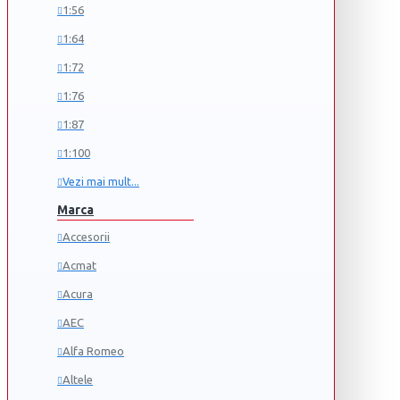
1:56
1:64
1:72
1:76
1:87
1:100
Vezi mai mult...
Marca
Accesorii
Acmat
Acura
AEC
Alfa Romeo
Altele