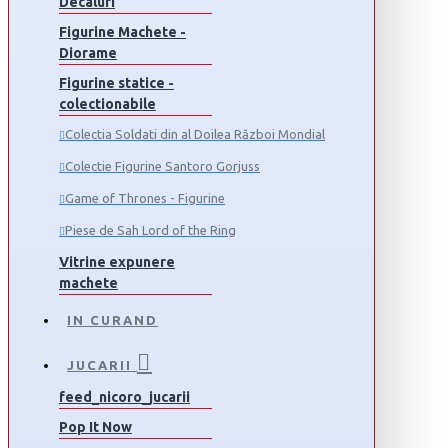
Decaluri
Figurine Machete -
Diorame
Figurine statice -
colectionabile
Colectia Soldati din al Doilea Război Mondial
Colectie Figurine Santoro Gorjuss
Game of Thrones - Figurine
Piese de Sah Lord of the Ring
Vitrine expunere
machete
IN CURAND
JUCARII
feed_nicoro_jucarii
Pop It Now