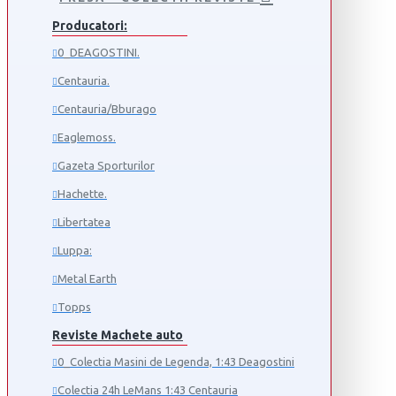
Producatori:
0_DEAGOSTINI.
Centauria.
Centauria/Bburago
Eaglemoss.
Gazeta Sporturilor
Hachette.
Libertatea
Luppa:
Metal Earth
Topps
Reviste Machete auto
0_Colectia Masini de Legenda, 1:43 Deagostini
Colectia 24h LeMans 1:43 Centauria