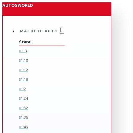
AUTOSWORLD
MACHETE AUTO
Scara:
.1:8
1:10
1:12
1:18
1:2
1:24
1:32
1:36
1:43