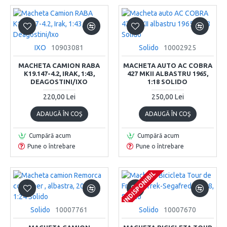
IXO
10903081
Solido
10002925
MACHETA CAMION RABA
MACHETA AUTO AC COBRA
K19.147-4.2, IRAK, 1:43,
427 MKII ALBASTRU 1965,
DEAGOSTINI/IXO
1:18 SOLIDO
220,00 Lei
250,00 Lei
ADAUGĂ ÎN COŞ
ADAUGĂ ÎN COŞ
Cumpără acum
Cumpără acum
Pune o întrebare
Pune o întrebare
INDISPONIBIL
INDISPONIBIL
INDISPONIBIL
Solido
10007761
Solido
10007670