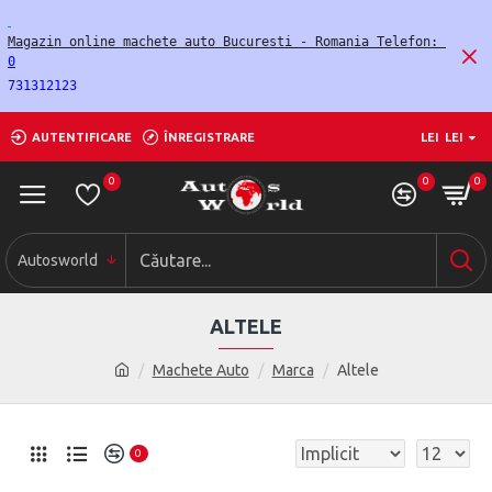
Magazin online machete auto Bucuresti - Romania Telefon: 
0
731312123
AUTENTIFICARE
ÎNREGISTRARE
LEI
LEI
0
0
0
Autosworld
ALTELE
Machete Auto
Marca
Altele
0