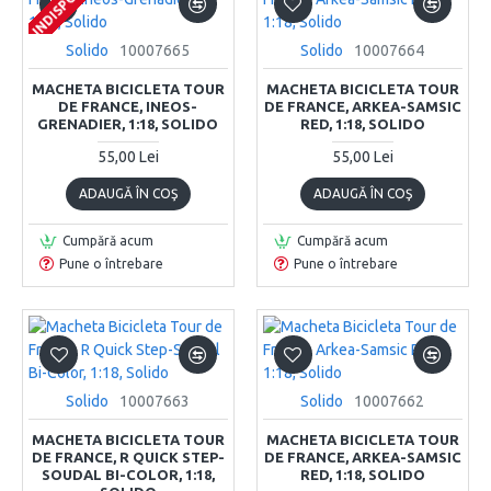
INDISPONIBIL
INDISPONIBIL
INDISPONIBIL
Solido
10007665
Solido
10007664
MACHETA BICICLETA TOUR
MACHETA BICICLETA TOUR
DE FRANCE, INEOS-
DE FRANCE, ARKEA-SAMSIC
GRENADIER, 1:18, SOLIDO
RED, 1:18, SOLIDO
55,00 Lei
55,00 Lei
ADAUGĂ ÎN COŞ
ADAUGĂ ÎN COŞ
Cumpără acum
Cumpără acum
Pune o întrebare
Pune o întrebare
Solido
10007663
Solido
10007662
MACHETA BICICLETA TOUR
MACHETA BICICLETA TOUR
DE FRANCE, R QUICK STEP-
DE FRANCE, ARKEA-SAMSIC
SOUDAL BI-COLOR, 1:18,
RED, 1:18, SOLIDO