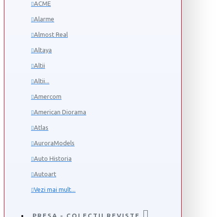
ACME
Alarme
Almost Real
Altaya
Altii
Altii...
Amercom
American Diorama
Atlas
AuroraModels
Auto Historia
Autoart
Vezi mai mult...
PRESA - COLECTII REVISTE