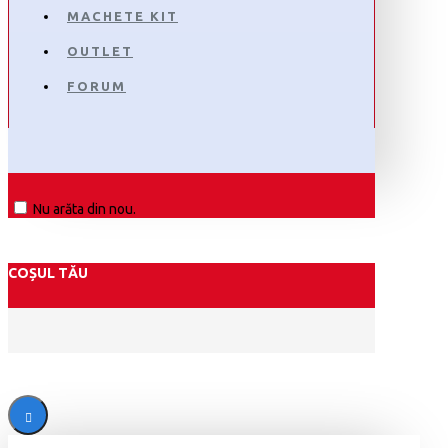
MACHETE KIT
OUTLET
FORUM
Nu arăta din nou.
COȘUL TĂU