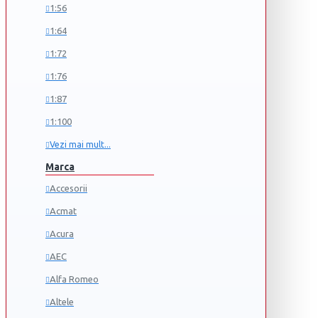
1:56
1:64
1:72
1:76
1:87
1:100
Vezi mai mult...
Marca
Accesorii
Acmat
Acura
AEC
Alfa Romeo
Altele