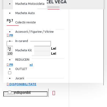
FACEL VEGA
Macheta Motocicleta
Machete Auto
FILTRU
Șterge
Colectii reviste
Accesorii / Figurine / Vitrine
PREȚ
In curand
Lei
Machete Kit
Lei
REDUCERI
PRODUCĂTORI
OUTLET
IXO
Jucarii
DISPONIBILITATE
Indisponibil