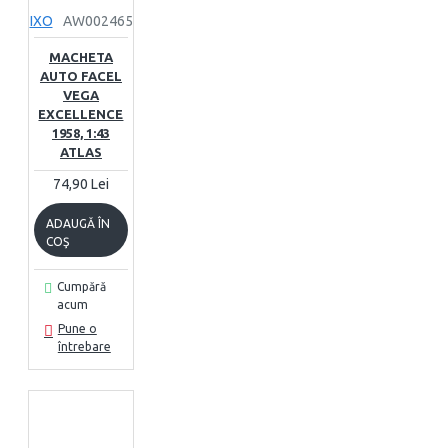
IXO
AW002465
MACHETA
AUTO FACEL
VEGA
EXCELLENCE
1958, 1:43
ATLAS
74,90 Lei
ADAUGĂ ÎN
COŞ
Cumpără
acum
Pune o
întrebare