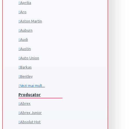
Aprilia
Aro
Aston Martin
Auburn
Audi
Austin
Auto Union
Barkas
Bentley
Vezi mai mult...
Producator
Abrex
Abrex Junior
Absolut Hot