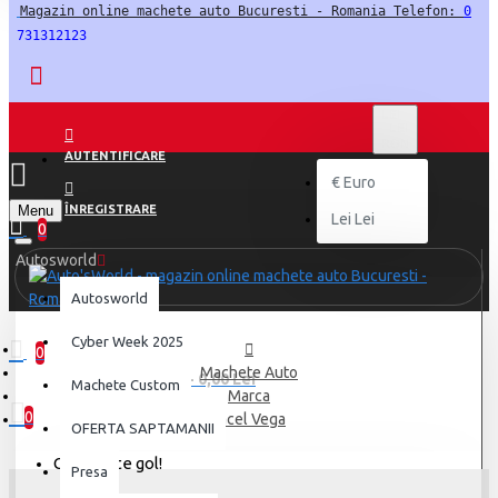
Magazin online machete auto Bucuresti - Romania Telefon: 
0
731312123
LEI
LEI
RON
AUTENTIFICARE
€
Euro
Menu
ÎNREGISTRARE
Lei
Lei
0
Autosworld
Autosworld
Cyber Week 2025
0
Machete Auto
0 produs(e) - 0,00 Lei
Machete Custom
Marca
0
Facel Vega
OFERTA SAPTAMANII
Coșul este gol!
Presa