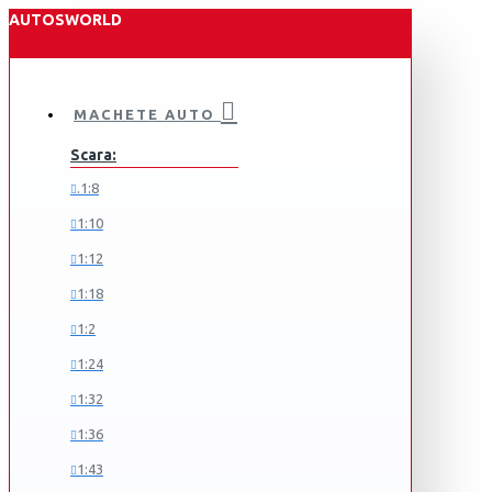
AUTOSWORLD
MACHETE AUTO
Scara:
.1:8
1:10
1:12
1:18
1:2
1:24
1:32
1:36
1:43