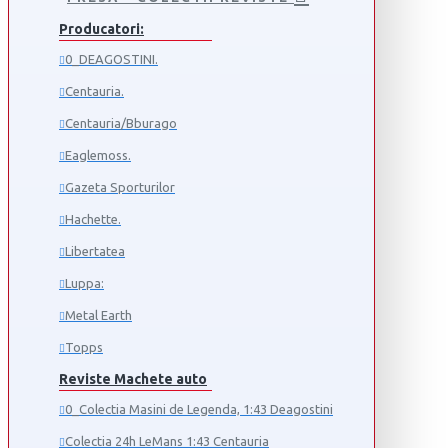
Producatori:
0_DEAGOSTINI.
Centauria.
Centauria/Bburago
Eaglemoss.
Gazeta Sporturilor
Hachette.
Libertatea
Luppa:
Metal Earth
Topps
Reviste Machete auto
0_Colectia Masini de Legenda, 1:43 Deagostini
Colectia 24h LeMans 1:43 Centauria