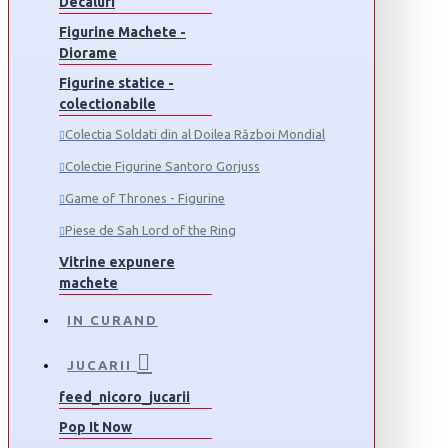
Decaluri
Figurine Machete -
Diorame
Figurine statice -
colectionabile
Colectia Soldati din al Doilea Război Mondial
Colectie Figurine Santoro Gorjuss
Game of Thrones - Figurine
Piese de Sah Lord of the Ring
Vitrine expunere
machete
IN CURAND
JUCARII
feed_nicoro_jucarii
Pop It Now