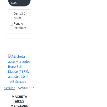
COŞ
Cumpără
acum
Pune o
întrebare
Schuco
AW001556
MACHETA
AUTO
MERCEDES