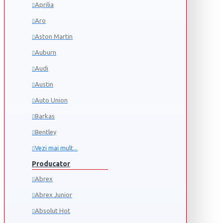
Aprilia
Aro
Aston Martin
Auburn
Audi
Austin
Auto Union
Barkas
Bentley
Vezi mai mult...
Producator
Abrex
Abrex Junior
Absolut Hot