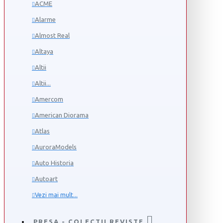
ACME
Alarme
Almost Real
Altaya
Altii
Altii...
Amercom
American Diorama
Atlas
AuroraModels
Auto Historia
Autoart
Vezi mai mult...
PRESA - COLECTII REVISTE