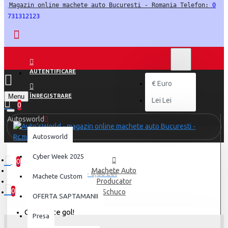
Magazin online machete auto Bucuresti - Romania Telefon: 
0
731312123
LEI
LEI
RON
AUTENTIFICARE
€
Euro
Menu
ÎNREGISTRARE
Lei
Lei
0
Autosworld
Autosworld
Cyber Week 2025
0
Machete Auto
0 produs(e) - 0,00 Lei
Machete Custom
Producator
0
Schuco
OFERTA SAPTAMANII
Coșul este gol!
Presa