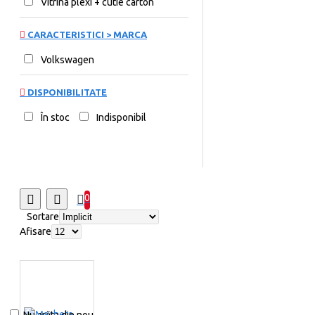
Vitrina plexi + cutie carton
CARACTERISTICI > MARCA
Volkswagen
DISPONIBILITATE
În stoc
Indisponibil
0
Sortare
Afisare