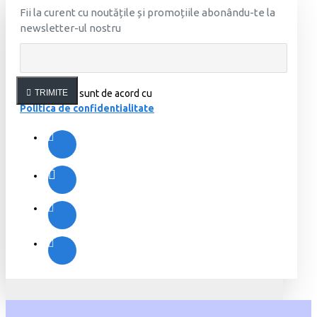
Fii la curent cu noutățile și promoțiile abonându-te la
newsletter-ul nostru
Am citit şi sunt de acord cu
TRIMITE
Politica de confidentialitate