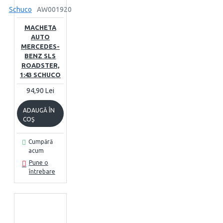
Schuco
AW001920
MACHETA
AUTO
MERCEDES-
BENZ SLS
ROADSTER,
1:43 SCHUCO
94,90 Lei
ADAUGĂ ÎN
COŞ
Cumpără
acum
Pune o
întrebare