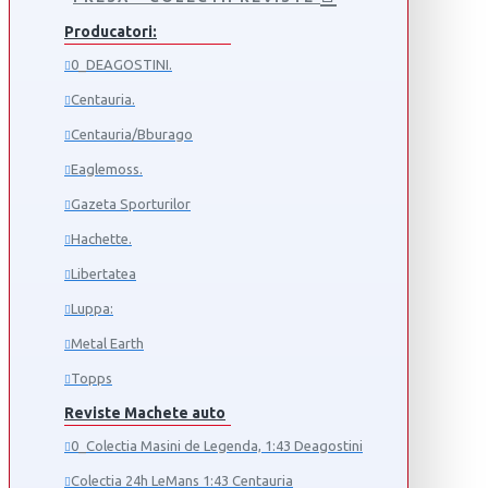
Producatori:
0_DEAGOSTINI.
Centauria.
Centauria/Bburago
Eaglemoss.
Gazeta Sporturilor
Hachette.
Libertatea
Luppa:
Metal Earth
Topps
Reviste Machete auto
0_Colectia Masini de Legenda, 1:43 Deagostini
Colectia 24h LeMans 1:43 Centauria