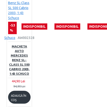
-53
INDISPONIBIL
INDISPONIBIL
INDISPONI
%
Schuco
AW002328
MACHETA
AUTO
MERCEDES
BENZ SL-
CLASS SL 500
CABRIO 2003,
1:43 SCHUCO
44,90 Lei
94,90 Lei
ADAUGĂ ÎN
COŞ