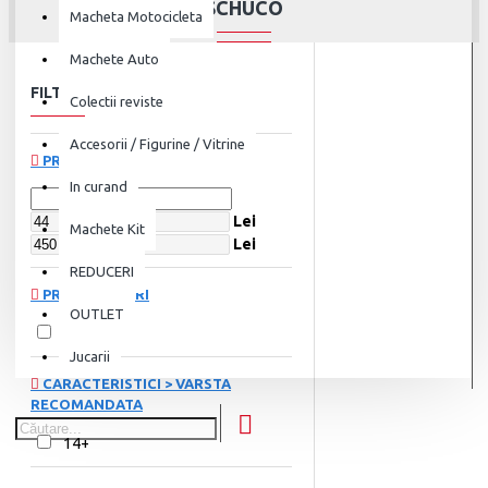
SCHUCO
Macheta Motocicleta
Machete Auto
FILTRU
Șterge
Colectii reviste
Accesorii / Figurine / Vitrine
PREȚ
In curand
Lei
Machete Kit
Lei
REDUCERI
PRODUCĂTORI
OUTLET
Schuco
Jucarii
CARACTERISTICI > VARSTA
RECOMANDATA
14+