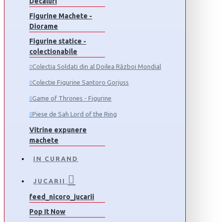
Decaluri
Figurine Machete -
Diorame
Figurine statice -
colectionabile
Colectia Soldati din al Doilea Război Mondial
Colectie Figurine Santoro Gorjuss
Game of Thrones - Figurine
Piese de Sah Lord of the Ring
Vitrine expunere
machete
IN CURAND
JUCARII
feed_nicoro_jucarii
Pop It Now