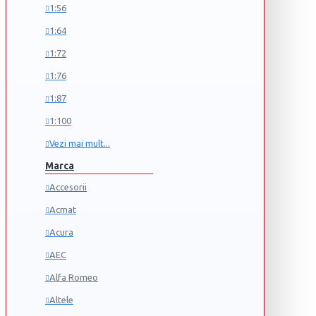
1:56
1:64
1:72
1:76
1:87
1:100
Vezi mai mult...
Marca
Accesorii
Acmat
Acura
AEC
Alfa Romeo
Altele