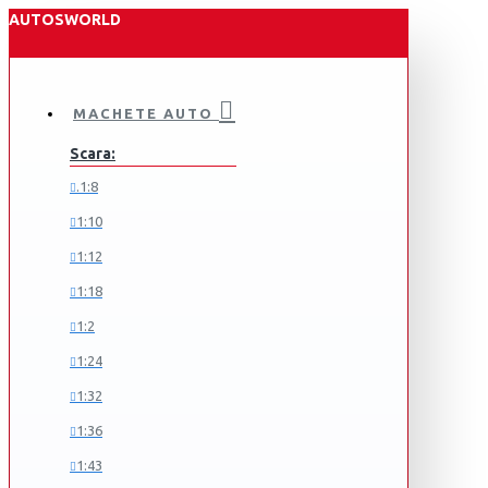
AUTOSWORLD
MACHETE AUTO
Scara:
.1:8
1:10
1:12
1:18
1:2
1:24
1:32
1:36
1:43