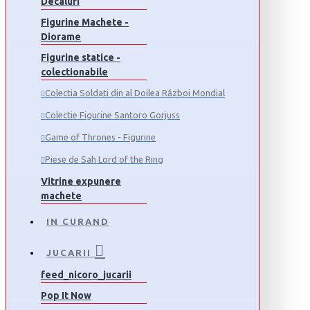
Decaluri
Figurine Machete -
Diorame
Figurine statice -
colectionabile
Colectia Soldati din al Doilea Război Mondial
Colectie Figurine Santoro Gorjuss
Game of Thrones - Figurine
Piese de Sah Lord of the Ring
Vitrine expunere
machete
IN CURAND
JUCARII
feed_nicoro_jucarii
Pop It Now