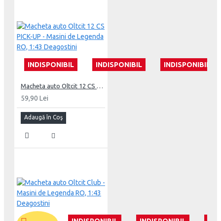
INDISPONIBIL
INDISPONIBIL
INDISPONIBIL
Macheta auto Oltcit 12 CS PICK-UP - Masini de Legenda RO, 1:43 Deagostini
59,90 Lei
Adaugă în Coş
INDISPONIBIL
INDISPONIBIL
IND