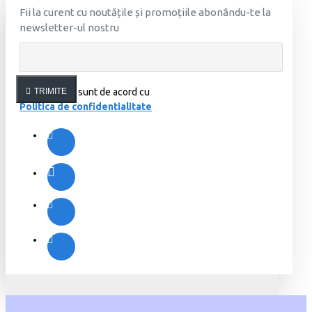
Fii la curent cu noutățile și promoțiile abonându-te la
newsletter-ul nostru
Am citit şi sunt de acord cu
TRIMITE
Politica de confidentialitate