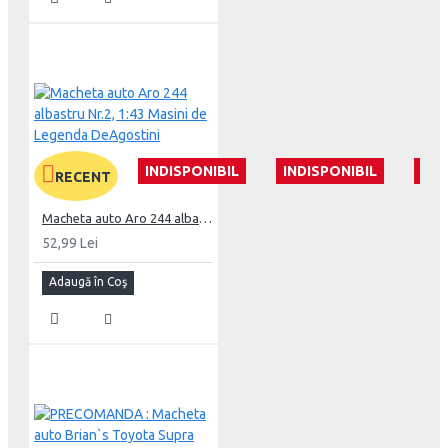
INDISPONIBIL
INDISPONIBIL
IND
RECENT
Macheta auto Aro 244 albastru Nr.2, 1:43 Masini de Legenda DeAgostini
52,99 Lei
Adaugă în Coş