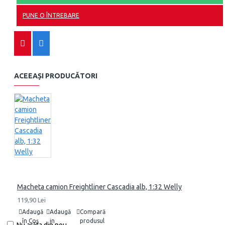
PUNE O ÎNTREBARE
ACEEAȘI PRODUCĂTORI
Macheta camion Freightliner Cascadia alb, 1:32 Welly
119,90 Lei
Adaugă
Adaugă
Compară
în Coş
in
produsul