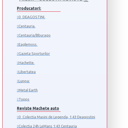
Producatori:
0_DEAGOSTINI.
Centauria.
Centauria/Bburago
Eaglemoss.
Gazeta Sporturilor
Hachette.
Libertatea
Luppa:
Metal Earth
Topps
Reviste Machete auto
0_Colectia Masini de Legenda, 1:43 Deagostini
Colectia 24h LeMans 1:43 Centauria