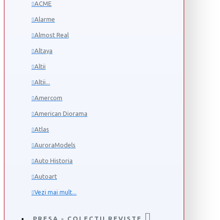
ACME
Alarme
Almost Real
Altaya
Altii
Altii...
Amercom
American Diorama
Atlas
AuroraModels
Auto Historia
Autoart
Vezi mai mult...
PRESA - COLECTII REVISTE