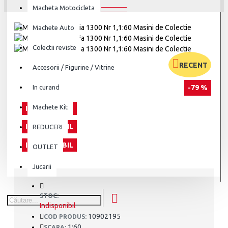
Macheta Motocicleta
Machete Auto
Colectii reviste
RECENT
Accesorii / Figurine / Vitrine
In curand
-79 %
Machete Kit
INDISPONIBIL
INDISPONIBIL
REDUCERI
INDISPONIBIL
OUTLET
Jucarii
STOC:
Indisponibil
10902195
COD PRODUS:
1:60
SCARA: