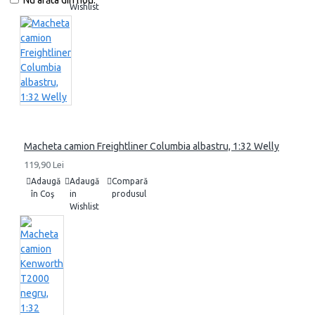
Nu arăta din nou.
Wishlist
Macheta camion Freightliner Columbia albastru, 1:32 Welly
119,90 Lei
Adaugă
Adaugă
Compară
în Coş
in
produsul
Wishlist