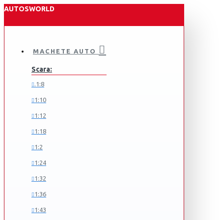
AUTOSWORLD
MACHETE AUTO
Scara:
.1:8
1:10
1:12
1:18
1:2
1:24
1:32
1:36
1:43