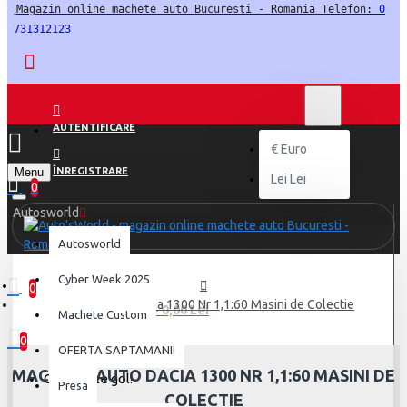
Magazin online machete auto Bucuresti - Romania Telefon: 
0
731312123
LEI
LEI
RON
AUTENTIFICARE
€
Euro
Menu
ÎNREGISTRARE
Lei
Lei
0
Autosworld
Autosworld
Cyber Week 2025
0
Macheta auto Dacia 1300 Nr 1,1:60 Masini de Colectie
0 produs(e) - 0,00 Lei
Machete Custom
0
OFERTA SAPTAMANII
MACHETA AUTO DACIA 1300 NR 1,1:60 MASINI DE
Coșul este gol!
Presa
COLECTIE