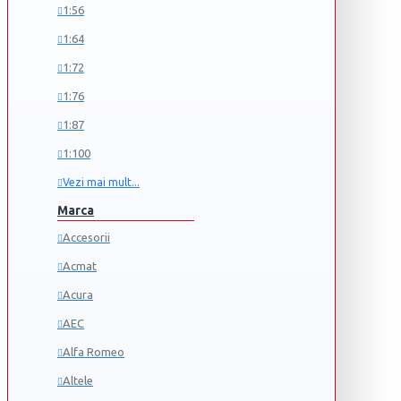
1:56
1:64
1:72
1:76
1:87
1:100
Vezi mai mult...
Marca
Accesorii
Acmat
Acura
AEC
Alfa Romeo
Altele