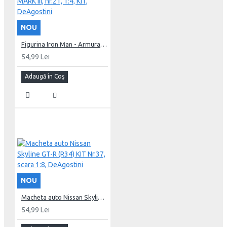
NOU
Figurina Iron Man - Armura MARK III, nr.21, 1:4, KIT, DeAgostini
54,99 Lei
Adaugă în Coş
NOU
Macheta auto Nissan Skyline GT-R (R34) KIT Nr.37, scara 1:8, DeAgostini
54,99 Lei