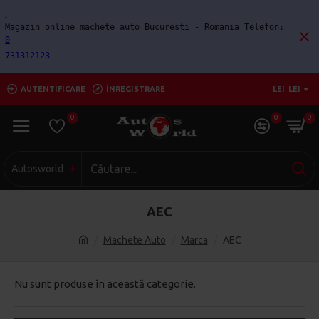
Magazin online machete auto Bucuresti - Romania Telefon: 
0
731312123
AUTENTIFICARE
ÎNREGISTRARE
LEI
LEI
0
0
0
Autosworld
AEC
Machete Auto
Marca
AEC
Nu sunt produse în această categorie.