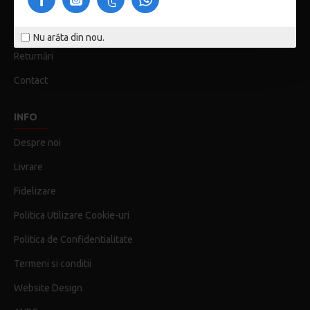
Istoric comenzi
Wish List
Nu arăta din nou.
Returnări
Contact
INFO
Despre noi
Livrare
Fidelizare
Politica Utilizare Cookie-uri
Politica de Confidentialitate
Termeni si conditii
Website Design