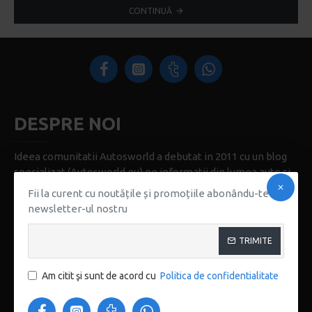
CONTINUĂ
DESPRE NOI
Ideea comunitatii Autosworld a debutat in 2011 cu un blog
specializat (Autosworld.eu) pe informatii din lumea auto si
in special din lumea machetelor auto, apoi a raspuns la
Fii la curent cu noutățile și promoțiile abonându-te la
necesitatea si dorinta colectionarilor in 2013 cu un forum
newsletter-ul nostru
specializat (Autosworld.eu/forum)
TRIMITE
CONT
Autentificare
Am citit şi sunt de acord cu
Politica de confidentialitate
Înregistrare