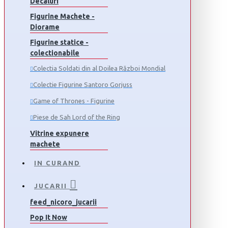
Decaluri
Figurine Machete -
Diorame
Figurine statice -
colectionabile
Colectia Soldati din al Doilea Război Mondial
Colectie Figurine Santoro Gorjuss
Game of Thrones - Figurine
Piese de Sah Lord of the Ring
Vitrine expunere
machete
IN CURAND
JUCARII
feed_nicoro_jucarii
Pop It Now