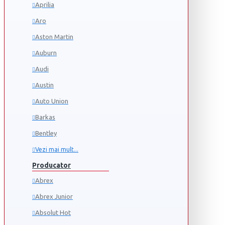
Aprilia
Aro
Aston Martin
Auburn
Audi
Austin
Auto Union
Barkas
Bentley
Vezi mai mult...
Producator
Abrex
Abrex Junior
Absolut Hot