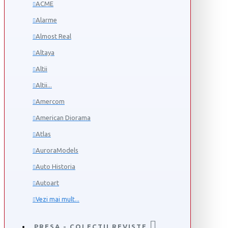
ACME
Alarme
Almost Real
Altaya
Altii
Altii...
Amercom
American Diorama
Atlas
AuroraModels
Auto Historia
Autoart
Vezi mai mult...
PRESA - COLECTII REVISTE