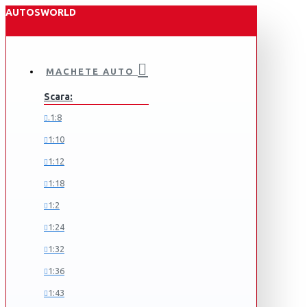
AUTOSWORLD
MACHETE AUTO
Scara:
.1:8
1:10
1:12
1:18
1:2
1:24
1:32
1:36
1:43