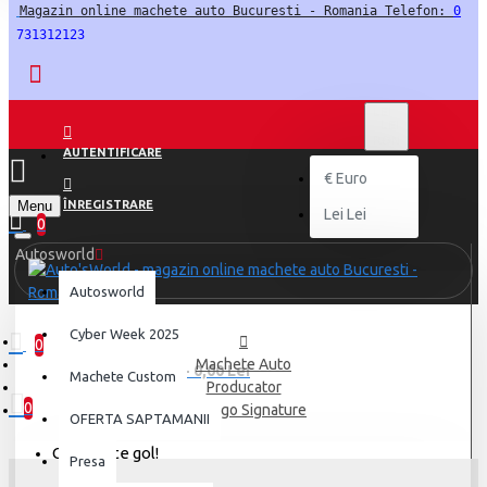
Magazin online machete auto Bucuresti - Romania Telefon: 
0
731312123
LEI
LEI
RON
AUTENTIFICARE
€
Euro
Menu
ÎNREGISTRARE
Lei
Lei
0
Autosworld
Autosworld
Cyber Week 2025
0
Machete Auto
0 produs(e) - 0,00 Lei
Machete Custom
Producator
0
Bburago Signature
OFERTA SAPTAMANII
Coșul este gol!
Presa