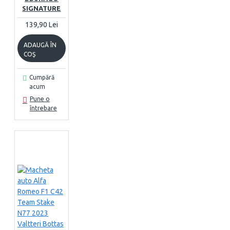
SIGNATURE
139,90 Lei
ADAUGĂ ÎN
COŞ
Cumpără
acum
Pune o
întrebare