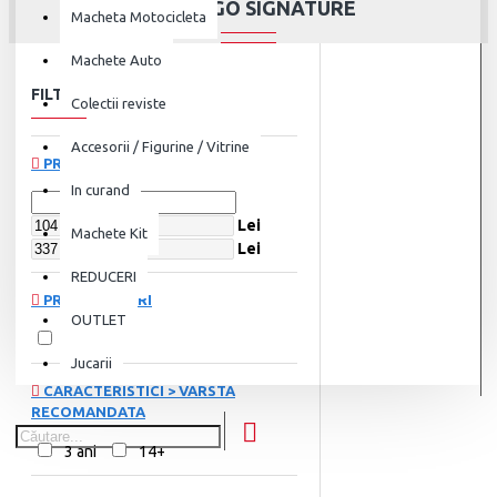
BBURAGO SIGNATURE
Macheta Motocicleta
Machete Auto
FILTRU
Șterge
Colectii reviste
Accesorii / Figurine / Vitrine
PREȚ
In curand
Lei
Machete Kit
Lei
REDUCERI
PRODUCĂTORI
OUTLET
BBurago
Jucarii
CARACTERISTICI > VARSTA
RECOMANDATA
3 ani
14+