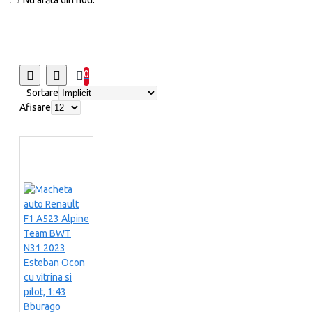
Nu arăta din nou.
0
Sortare
Afisare