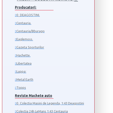
Producatori:
0_DEAGOSTINI.
Centauria.
Centauria/Bburago
Eaglemoss.
Gazeta Sporturilor
Hachette.
Libertatea
Luppa:
Metal Earth
Topps
Reviste Machete auto
0_Colectia Masini de Legenda, 1:43 Deagostini
Colectia 24h LeMans 1:43 Centauria