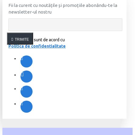
Fii la curent cu noutățile și promoțiile abonându-te la
newsletter-ul nostru
Am citit şi sunt de acord cu
TRIMITE
Politica de confidentialitate