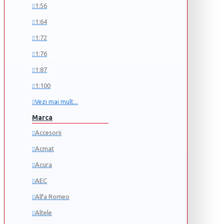
1:56
1:64
1:72
1:76
1:87
1:100
Vezi mai mult...
Marca
Accesorii
Acmat
Acura
AEC
Alfa Romeo
Altele