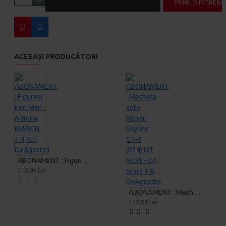
PUNE O ÎNTREBA
ACEEAȘI PRODUCĂTORI
ABONAMENT : Figurina Iron Man - Armura MARK III, 1:4, KIT, DeAgostini
219,96 Lei
ABONAMENT : Macheta auto Nissan Skyline GT-R (R34) KIT Nr.01 - 04, scara 1:8, DeAgostini
142,96 Lei