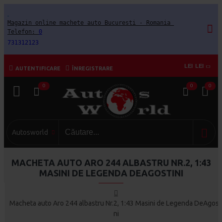
Magazin online machete auto Bucuresti - Romania 
Telefon: 
0
731312123
LEI
LEI
AUTENTIFICARE
ÎNREGISTRARE
0
0
0
Autosworld
MACHETA AUTO ARO 244 ALBASTRU NR.2, 1:43
MASINI DE LEGENDA DEAGOSTINI
Macheta auto Aro 244 albastru Nr.2, 1:43 Masini de Legenda DeAgost
ni