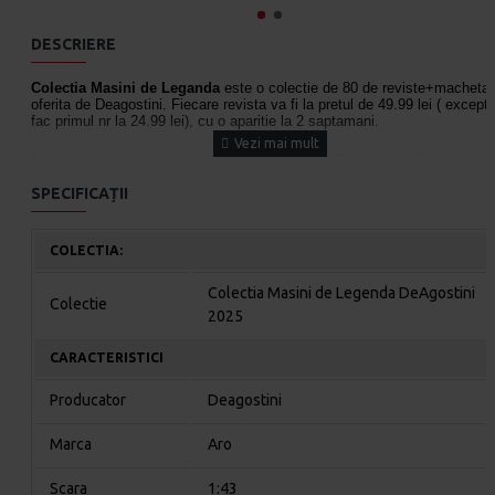
DESCRIERE
Colectia Masini de Leganda
este o colectie de 80 de reviste+macheta
oferita de Deagostini. Fiecare revista va fi la pretul de 49.99 lei ( excepti
fac primul nr la 24.99 lei), cu o aparitie la 2 saptamani.
Macheta metalica produsa la scara 1:43 pentru Deagostini: Colectia
Masini de Legenda - editia 2025
SPECIFICAȚII
Numarul 2 contine o macheta auto Aro 244
COLECTIA:
Macheta sealed Nu deschide nimic
Colectia Masini de Legenda DeAgostini
Dimensiuni: 10 cm lungime.
Colectie
2025
Ambalaj: blister.
CARACTERISTICI
Nu este destinata copiilor sub 14 ani. Destinata exclusiv
colectionarilor.
Producator
Deagostini
Marca
Aro
Scara
1:43