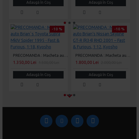
Adaugă în Coş
Adaugă în Coş
-10 %
-10 %
PRECOMANDA : Macheta auto Brian`s Toyota Supra MkIV Spider 1995 - Fast & Furious, 1:18, Kyosho
PRECOMANDA : Macheta auto Brian’s Nissan Skyline GT-R (R34) RHD 2001 – Fast & Furious, 1:12, Kyosho
1.350,00 Lei
1.800,00 Lei
1.500,00 Lei
2.000,00 Lei
Adaugă în Coş
Adaugă în Coş