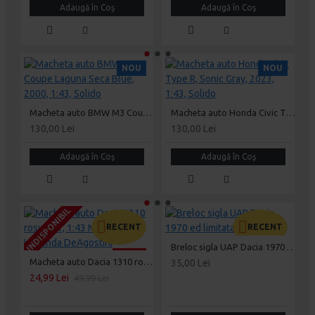
Adaugă în Coş
Adaugă în Coş
NOU
NOU
Macheta auto BMW M3 Coupe Laguna Seca Blue, 2000, 1:43, Solido
Macheta auto Honda Civic Type R, Sonic Gray, 2023, 1:43, Solido
130,00 Lei
130,00 Lei
Adaugă în Coş
Adaugă în Coş
INDISPONIBIL
INDISPONIBIL
INDISPONIBIL
I
I
I
RECENT
RECENT
Breloc sigla UAP Dacia 1970 ed limitata, ASW
-50 %
Macheta auto Dacia 1310 rosu Nr.1, 1:43 Masini de Legenda DeAgostini
35,00 Lei
24,99 Lei
49,99 Lei