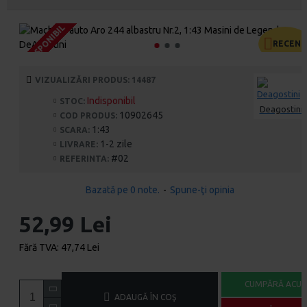
INDISPONIBIL
INDISPONIBIL
INDISPONIBIL
RECENT
VIZUALIZĂRI PRODUS: 14487
Indisponibil
STOC:
Deagostini
10902645
COD PRODUS:
1:43
SCARA:
1-2 zile
LIVRARE:
#02
REFERINTA:
Bazată pe 0 note.
-
Spune-ţi opinia
52,99 Lei
Fără TVA: 47,74 Lei
CUMPĂRĂ ACU
ADAUGĂ ÎN COŞ