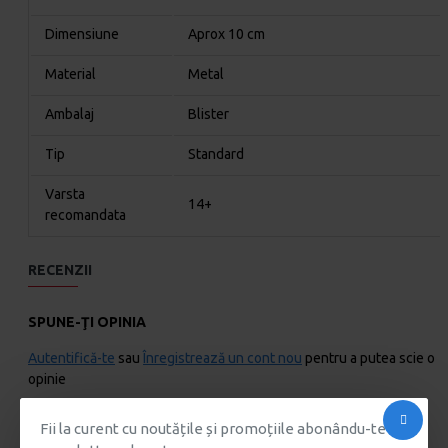
Dimensiune
Aprox 10 cm
Material
Metal
Ambalaj
Blister
Tip
Standard
Varsta
14+
recomandata
RECENZII
SPUNE-ŢI OPINIA
Autentifică-te
sau
Înregistrează un cont nou
pentru a putea scie o
opinie
Fii la curent cu noutățile și promoțiile abonându-te la