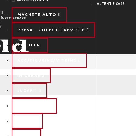
AUTENTIFICARE
MACHETE AUTO
ÎNREGISTRARE
PRESA - COLECTII REVISTE
REDUCERI
ACC/FIGURINE/VITRINE
IN CURAND
JUCARII
MACHETE KIT
OUTLET