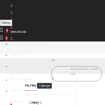
Menu
0
0731.312.123
0
OFFICE@AUTOSWORLD.RO
DESPRE NOI
CONTACT
0 produs(e) - 0,00
Lei
AUTENTIFICARE
FILTRU
Șterge
ÎNREGISTRARE
WISHLIST
PREȚ