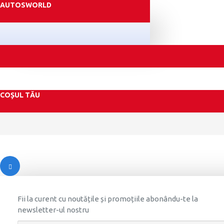
AUTOSWORLD
COȘUL TĂU
Fii la curent cu noutățile și promoțiile abonându-te la
newsletter-ul nostru