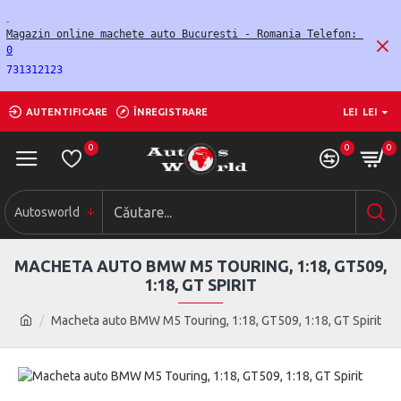
Magazin online machete auto Bucuresti - Romania Telefon: 
0
731312123
AUTENTIFICARE
ÎNREGISTRARE
LEI
LEI
0
0
0
Autosworld
MACHETA AUTO BMW M5 TOURING, 1:18, GT509,
1:18, GT SPIRIT
Macheta auto BMW M5 Touring, 1:18, GT509, 1:18, GT Spirit