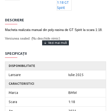
DESCRIERE
Macheta realizata manual din poly-rasina de GT Spirit la scara 1:18.
Versiunea sealed. (Nu deschide nimic)
Dimensiune aprox 25 cm
SPECIFICAȚII
Serie limitata si numerotata. Reseller Edition
OBS: Aceasta este o Precomanda/Rezervare, livrarile se
DISPONIBILITATE
for face aproximativ in iunie - iulie 2025.
Lansare
Iulie 2025
CARACTERISTICI
Nu este destinata copiilor sub 14 ani. Destinata exclusiv
colectionarilor.
Marca
BMW
Scara
1:18
An
2021