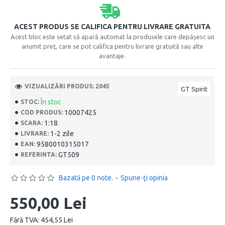
ACEST PRODUS SE CALIFICA PENTRU LIVRARE GRATUITA
Acest bloc este setat să apară automat la produsele care depășesc un
anumit preț, care se pot califica pentru livrare gratuită sau alte
avantaje.
VIZUALIZĂRI PRODUS: 2045
GT Spirit
În stoc
STOC:
10007425
COD PRODUS:
1:18
SCARA:
1-2 zile
LIVRARE:
9580010315017
EAN:
GT509
REFERINTA:
Bazată pe 0 note.
-
Spune-ţi opinia
550,00 Lei
Fără TVA: 454,55 Lei