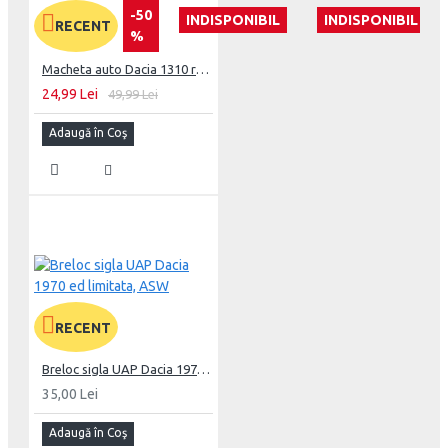
-50
INDISPONIBIL
INDISPONIBIL
RECENT
%
Macheta auto Dacia 1310 rosu Nr.1, 1:43 Masini de Legenda DeAgostini
24,99 Lei
49,99 Lei
Adaugă în Coş
RECENT
Breloc sigla UAP Dacia 1970 ed limitata, ASW
35,00 Lei
Adaugă în Coş