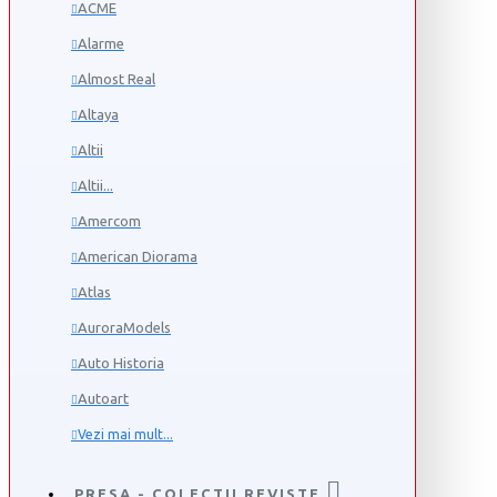
ACME
Alarme
Almost Real
Altaya
Altii
Altii...
Amercom
American Diorama
Atlas
AuroraModels
Auto Historia
Autoart
Vezi mai mult...
PRESA - COLECTII REVISTE