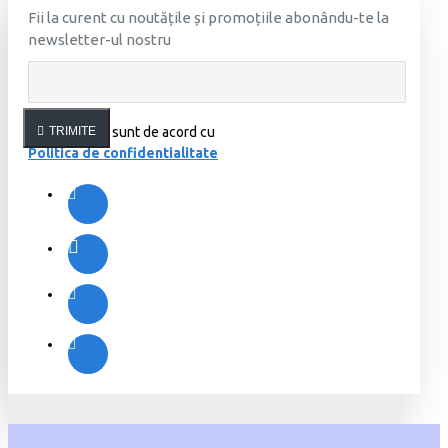
Fii la curent cu noutățile și promoțiile abonându-te la
newsletter-ul nostru
Am citit şi sunt de acord cu
TRIMITE
Politica de confidentialitate