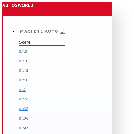
AUTOSWORLD
MACHETE AUTO
Scara:
.1:8
1:10
1:12
1:18
1:2
1:24
1:32
1:36
1:43