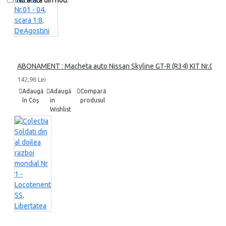
Nu arăta din nou.
ABONAMENT : Macheta auto Nissan Skyline GT-R (R34) KIT Nr.01 - 04
142,96 Lei
Adaugă
Adaugă
Compară
în Coş
in
produsul
Wishlist