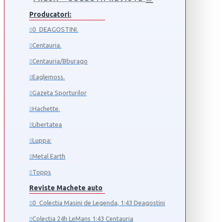
Producatori:
0_DEAGOSTINI.
Centauria.
Centauria/Bburago
Eaglemoss.
Gazeta Sporturilor
Hachette.
Libertatea
Luppa:
Metal Earth
Topps
Reviste Machete auto
0_Colectia Masini de Legenda, 1:43 Deagostini
Colectia 24h LeMans 1:43 Centauria