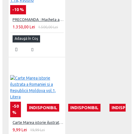
-10 %
PRECOMANDA : Macheta auto Dom`s Dodge Charger R/T 1970 - Fast & Furious, 1:18, Kyosho
1.350,00 Lei
1.500,00 Lei
Adaugă în Coş
-50
INDISPONIBIL
INDISPONIBIL
INDISPONI
%
Carte Marea istorie ilustrata a Romaniei si a Republicii Moldova vol.1, Litera
9,99 Lei
19,99 Lei