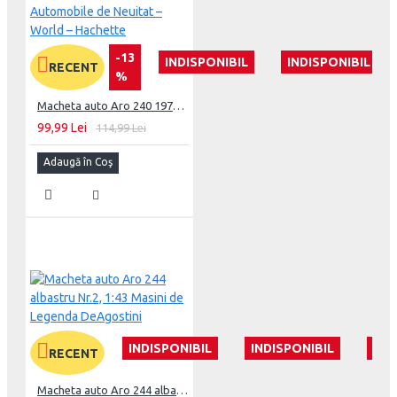
-13
INDISPONIBIL
INDISPONIBIL
RECENT
%
Macheta auto Aro 240 1978, 1:24 Colectia Automobile de Neuitat – World – Hachette
99,99 Lei
114,99 Lei
Adaugă în Coş
INDISPONIBIL
INDISPONIBIL
IND
RECENT
Macheta auto Aro 244 albastru Nr.2, 1:43 Masini de Legenda DeAgostini