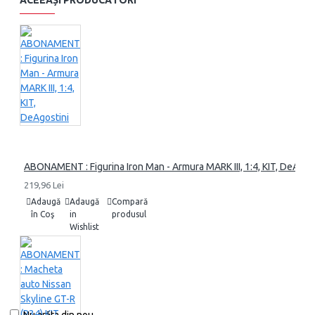
ACEEAȘI PRODUCĂTORI
ABONAMENT : Figurina Iron Man - Armura MARK III, 1:4, KIT, DeAgos
219,96 Lei
Adaugă
Adaugă
Compară
în Coş
in
produsul
Wishlist