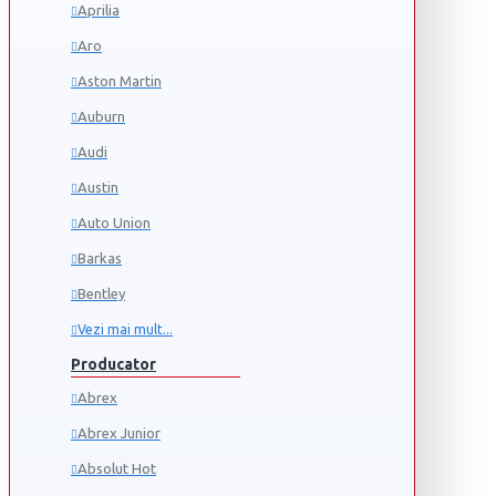
Aprilia
Aro
Aston Martin
Auburn
Audi
Austin
Auto Union
Barkas
Bentley
Vezi mai mult...
Producator
Abrex
Abrex Junior
Absolut Hot