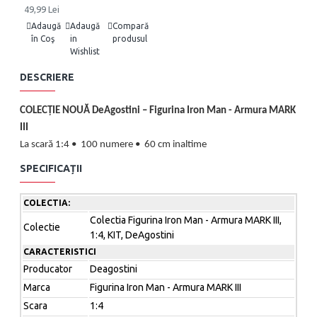
49,99 Lei
Adaugă
Adaugă
Compară
în Coş
in
produsul
Wishlist
DESCRIERE
COLECȚIE NOUĂ DeAgostini – Figurina Iron Man - Armura MARK
III
La scară 1:4 •
100 numere •
60 cm inaltime
Inspirat din seria legendară
Marvel : Iron Man
SPECIFICAȚII
Numarul 15 aparut contine elemente brat.
COLECTIA:
Livrarea se face incepand cu 24.06.2026
Colectia Figurina Iron Man - Armura MARK III,
Colectie
1:4, KIT, DeAgostini
Construiește pas cu pas propria figurina
Iron Man - Armura
CARACTERISTICI
MARK III
– unul dintre cele mai emblematice
personaje ale
Producator
Deagostini
universului Marvel !
Marca
Figurina Iron Man - Armura MARK III
Scara
1:4
Detalii despre colecție: