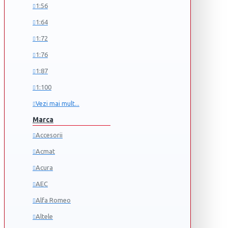
1:56
1:64
1:72
1:76
1:87
1:100
Vezi mai mult...
Marca
Accesorii
Acmat
Acura
AEC
Alfa Romeo
Altele