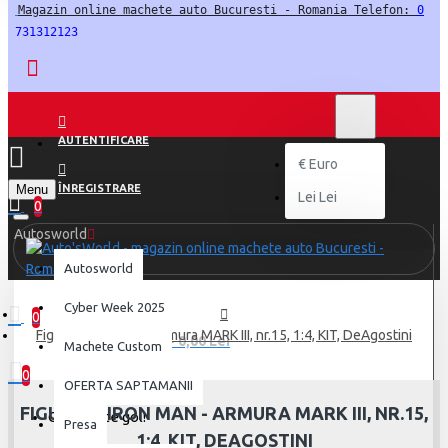
Magazin online machete auto Bucuresti - Romania Telefon: 
0
731312123
LEI
LEI
RON
AUTENTIFICARE
€
Euro
Menu
ÎNREGISTRARE
Lei
Lei
0
Autosworld
Autosworld
Cyber Week 2025
0
Figurina Iron Man - Armura MARK III, nr.15, 1:4, KIT, DeAgostini
0 produs(e) - 0,00 Lei
Machete Custom
0
OFERTA SAPTAMANII
FIGURINA IRON MAN - ARMURA MARK III, NR.15,
Coșul este gol!
Presa
1:4, KIT, DEAGOSTINI