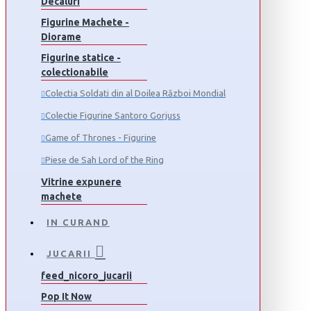
Decaluri
Figurine Machete -
Diorame
Figurine statice -
colectionabile
Colectia Soldati din al Doilea Război Mondial
Colectie Figurine Santoro Gorjuss
Game of Thrones - Figurine
Piese de Sah Lord of the Ring
Vitrine expunere
machete
IN CURAND
JUCARII
feed_nicoro_jucarii
Pop It Now