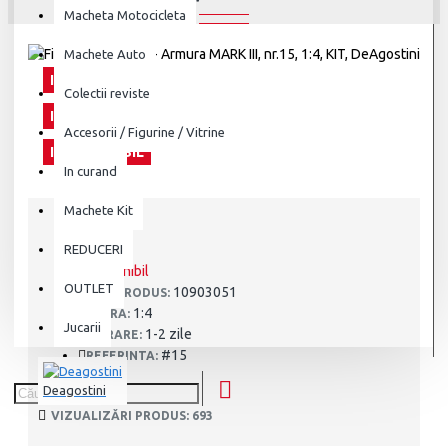
Macheta Motocicleta
Machete Auto
INDISPONIBIL
Colectii reviste
INDISPONIBIL
Accesorii / Figurine / Vitrine
INDISPONIBIL
In curand
Machete Kit
REDUCERI
STOC:
Indisponibil
OUTLET
10903051
COD PRODUS:
1:4
SCARA:
Jucarii
1-2 zile
LIVRARE:
#15
REFERINTA:
Deagostini
VIZUALIZĂRI PRODUS: 693