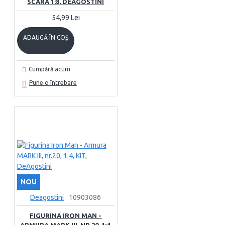
SCARA 1:8, DEAGOSTINI
54,99 Lei
ADAUGĂ ÎN COŞ
Cumpără acum
Pune o întrebare
NOU
Deagostini
10903086
FIGURINA IRON MAN -