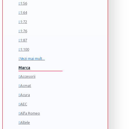
1:56
1:64
1:72
1:76
1:87
1:100
Vezi mai mult...
Marca
Accesorii
Acmat
Acura
AEC
Alfa Romeo
Altele