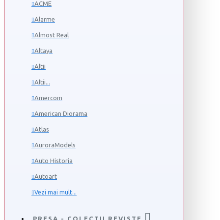
ACME
Alarme
Almost Real
Altaya
Altii
Altii...
Amercom
American Diorama
Atlas
AuroraModels
Auto Historia
Autoart
Vezi mai mult...
PRESA - COLECTII REVISTE