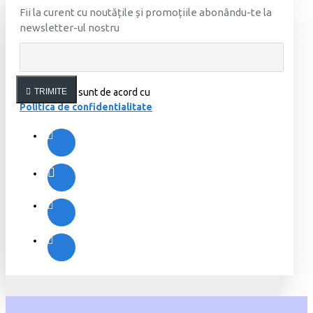
Fii la curent cu noutățile și promoțiile abonându-te la
newsletter-ul nostru
Am citit şi sunt de acord cu
TRIMITE
Politica de confidentialitate