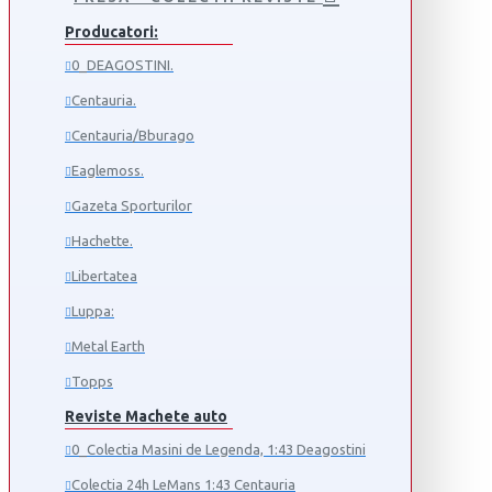
Producatori:
0_DEAGOSTINI.
Centauria.
Centauria/Bburago
Eaglemoss.
Gazeta Sporturilor
Hachette.
Libertatea
Luppa:
Metal Earth
Topps
Reviste Machete auto
0_Colectia Masini de Legenda, 1:43 Deagostini
Colectia 24h LeMans 1:43 Centauria