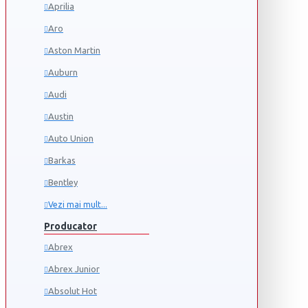
Aprilia
Aro
Aston Martin
Auburn
Audi
Austin
Auto Union
Barkas
Bentley
Vezi mai mult...
Producator
Abrex
Abrex Junior
Absolut Hot