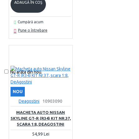
ADAUGĂ ÎN COŞ
Cumpără acum
Pune o întrebare
Nu arăta din nou.
NOU
Deagostini
10903090
MACHETA AUTO NISSAN
SKYLINE GT-R (R34) KIT NR.37,
SCARA 1:8, DEAGOSTINI
54,99 Lei