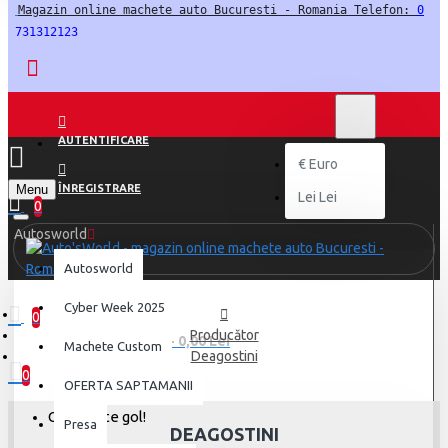
Magazin online machete auto Bucuresti - Romania Telefon: 
0
731312123
LEI
LEI
RON
AUTENTIFICARE
€
Euro
Menu
ÎNREGISTRARE
Lei
Lei
0
Autosworld
Autosworld
Cyber Week 2025
0
Producător
0 produs(e) - 0,00 Lei
Machete Custom
Deagostini
0
OFERTA SAPTAMANII
Coșul este gol!
Presa
DEAGOSTINI