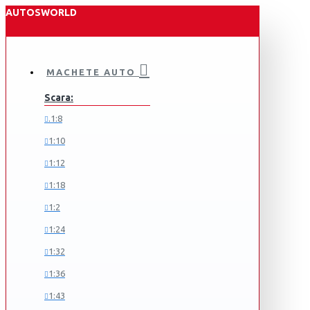
AUTOSWORLD
MACHETE AUTO
Scara:
.1:8
1:10
1:12
1:18
1:2
1:24
1:32
1:36
1:43