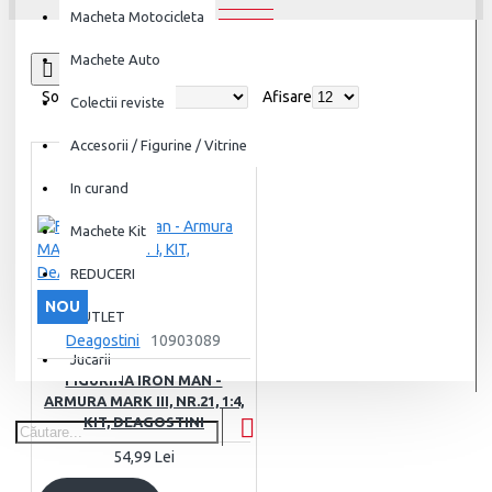
Macheta Motocicleta
Machete Auto
0
Sortare
Afisare
Colectii reviste
Accesorii / Figurine / Vitrine
In curand
Machete Kit
REDUCERI
NOU
OUTLET
Deagostini
10903089
Jucarii
FIGURINA IRON MAN -
ARMURA MARK III, NR.21, 1:4,
KIT, DEAGOSTINI
54,99 Lei