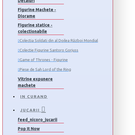
Decaluri
Figurine Machete -
Diorame
Figurine statice -
colectionabile
Colectia Soldati din al Doilea Război Mondial
Colectie Figurine Santoro Gorjuss
Game of Thrones - Figurine
Piese de Sah Lord of the Ring
Vitrine expunere
machete
IN CURAND
JUCARII
feed_nicoro_jucarii
Pop It Now