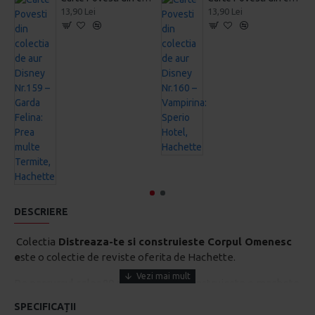
13,90 Lei
13,90 Lei
DESCRIERE
Colectia
Distreaza-te si construieste Corpul Omenesc
e
ste o colectie de reviste oferita de Hachette.
Pe parcursul celor 80 de numere se construieste o machete
a unui schelet uman complet de dimensiunea 110 cm
SPECIFICAȚII