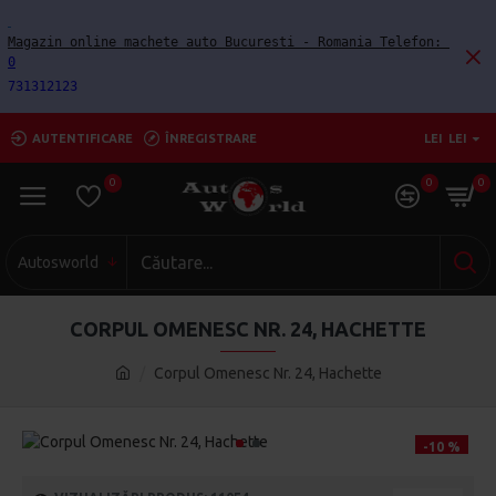
Magazin online machete auto Bucuresti - Romania Telefon: 
0
731312123
AUTENTIFICARE
ÎNREGISTRARE
LEI
LEI
0
0
0
Autosworld
CORPUL OMENESC NR. 24, HACHETTE
Corpul Omenesc Nr. 24, Hachette
-10 %