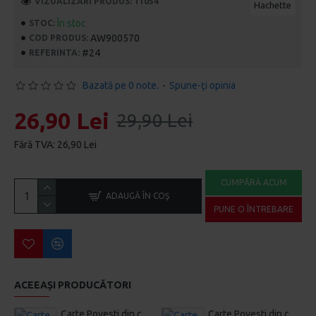
VIZUALIZĂRI PRODUS: 11054
Hachette
În stoc
STOC:
AW900570
COD PRODUS:
#24
REFERINTA:
Bazată pe 0 note.
-
Spune-ţi opinia
26,90 Lei
29,90 Lei
Fără TVA: 26,90 Lei
CUMPĂRĂ ACUM
ADAUGĂ ÎN COŞ
PUNE O ÎNTREBARE
ACEEAȘI PRODUCĂTORI
Carte Povesti din colectia de aur Disney Nr.159 – Garda Felina: Prea multe Termite, Hachette
Carte Povesti din colectia de aur Disney Nr.160 – Vampirina: Sperio Hotel, Hachette