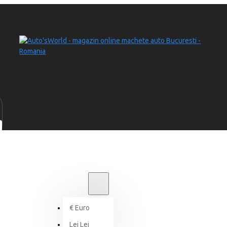
LEI
LEI
RON
€
Euro
Lei
Lei