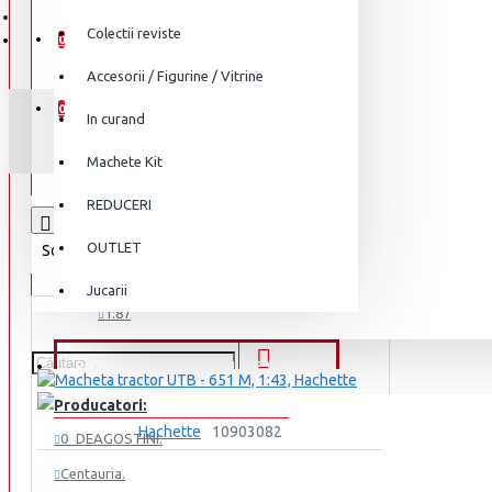
WISHLIST
1:24
Colectii reviste
0
1:32
Accesorii / Figurine / Vitrine
COMPARĂ
1:36
0
In curand
1:43
Machete Kit
1:56
REDUCERI
1:64
Comparare produse
0
1:72
OUTLET
Sortare
Afisare
1:76
Jucarii
1:87
1:100
PRESA - COLECTII REVISTE
Vezi mai mult...
Producatori:
Marca
Hachette
10903082
0_DEAGOSTINI.
Accesorii
MACHETA TRACTOR UTB - 651 M, 1:43,
Centauria.
Acmat