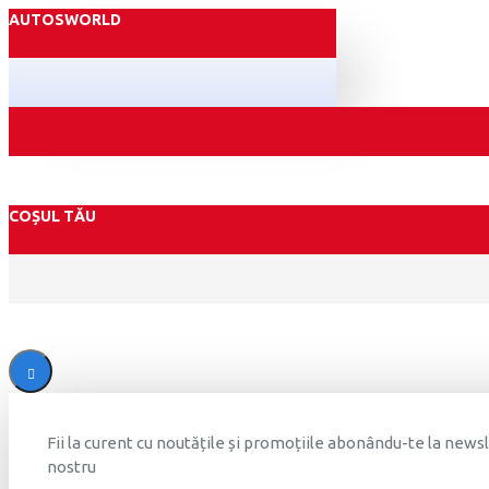
AUTOSWORLD
COȘUL TĂU
Fii la curent cu noutățile și promoțiile abonându-te la news
nostru