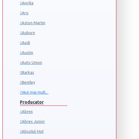
Aprilia
Aro
Aston Martin
Auburn
Audi
Austin
Auto Union
Barkas
Bentley
Vezi mai mult...
Producator
Abrex
Abrex Junior
Absolut Hot