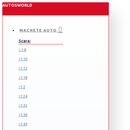
AUTOSWORLD
MACHETE AUTO
Scara:
.1:8
1:10
1:12
1:18
1:2
1:24
1:32
1:36
1:43