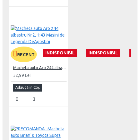
INDISPONIBIL
INDISPONIBIL
IND
RECENT
Macheta auto Aro 244 albastru Nr.2, 1:43 Masini de Legenda DeAgostini
52,99 Lei
Adaugă în Coş