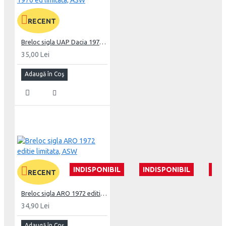
RECENT
Breloc sigla UAP Dacia 1970 ed limitata, ASW
35,00 Lei
Adaugă în Coş
INDISPONIBIL
INDISPONIBIL
IND
RECENT
Breloc sigla ARO 1972 editie limitata, ASW
34,90 Lei
Adaugă în Coş