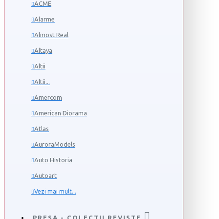
ACME
Alarme
Almost Real
Altaya
Altii
Altii...
Amercom
American Diorama
Atlas
AuroraModels
Auto Historia
Autoart
Vezi mai mult...
PRESA - COLECTII REVISTE