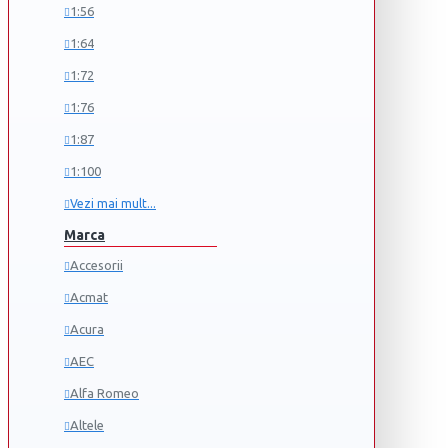
1:56
1:64
1:72
1:76
1:87
1:100
Vezi mai mult...
Marca
Accesorii
Acmat
Acura
AEC
Alfa Romeo
Altele