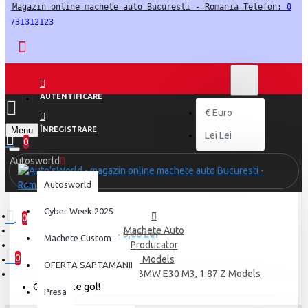
Magazin online machete auto Bucuresti - Romania Telefon: 
0
731312123
LEI
LEI
RON
AUTENTIFICARE
€
Euro
Menu
ÎNREGISTRARE
Lei
Lei
0
Autosworld
Autosworld
Cyber Week 2025
0
Machete Auto
0 produs(e) - 0,00 Lei
Machete Custom
Producator
0
Z Models
OFERTA SAPTAMANII
Breloc macheta auto BMW E30 M3, 1:87 Z Models
Coșul este gol!
Presa