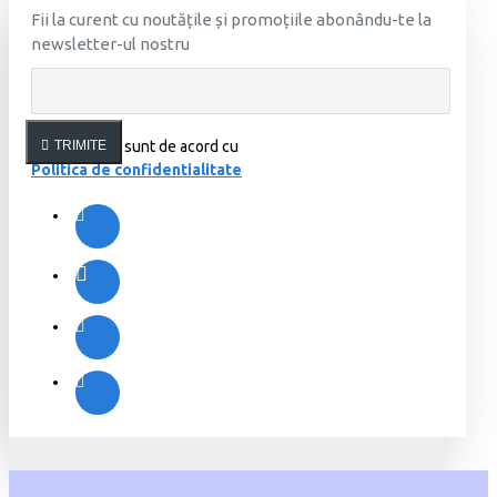
Fii la curent cu noutățile și promoțiile abonându-te la
newsletter-ul nostru
Am citit şi sunt de acord cu
TRIMITE
Politica de confidentialitate