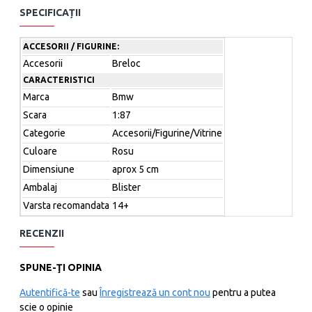
SPECIFICAȚII
Comenzi telefonice:
+40729067580
ACCESORII / FIGURINE:
Accesorii
Breloc
Comenzi email:
elena_laurentiu [at] yahoo.com ; autosworld.ro @
gmail.com
CARACTERISTICI
Marca
Bmw
Scara
1:87
Categorie
Accesorii/Figurine/Vitrine
Culoare
Rosu
Dimensiune
aprox 5 cm
Ambalaj
Blister
Varsta recomandata
14+
RECENZII
SPUNE-ŢI OPINIA
Autentifică-te
sau
Înregistrează un cont nou
pentru a putea
scie o opinie