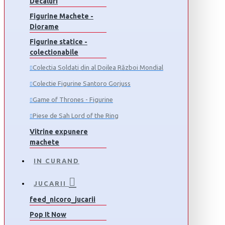
Decaluri
Figurine Machete -
Diorame
Figurine statice -
colectionabile
Colectia Soldati din al Doilea Război Mondial
Colectie Figurine Santoro Gorjuss
Game of Thrones - Figurine
Piese de Sah Lord of the Ring
Vitrine expunere
machete
IN CURAND
JUCARII
feed_nicoro_jucarii
Pop It Now