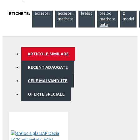
ETICHETE:
accesorii
accesorii
breloc
breloc
z
machete
machete
model
auto
ARTICOLE SIMILARE
RECENT ADAUGATE
CELE MAI VANDUTE
OFERTE SPECIALE