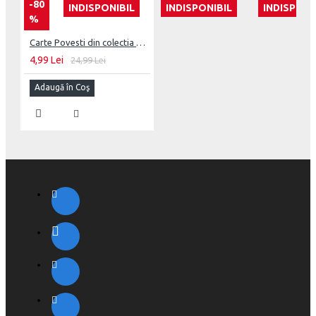
-80
INDISPONIBIL
INDISPONIBIL
INDISPONI
%
Carte Povesti din colectia Biblioteca Disney 100 de ani Nr.1 - Regele Leu, Litera
4,99 Lei
24,99 Lei
Adaugă în Coş