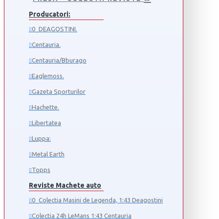
Producatori:
0_DEAGOSTINI.
Centauria.
Centauria/Bburago
Eaglemoss.
Gazeta Sporturilor
Hachette.
Libertatea
Luppa:
Metal Earth
Topps
Reviste Machete auto
0_Colectia Masini de Legenda, 1:43 Deagostini
Colectia 24h LeMans 1:43 Centauria