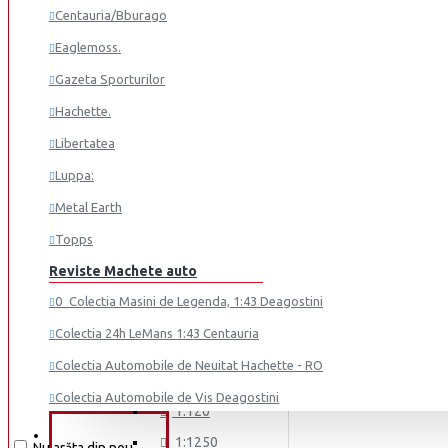
1:12
Centauria/Bburago
Acura
1:18
Eaglemoss.
AEC
1:2
Gazeta Sporturilor
Alfa Romeo
1:24
Hachette.
Altele
1:32
Libertatea
Aprilia
1:36
Luppa:
Aro
1:43
Metal Earth
Aston Martin
1:56
Topps
Auburn
1:64
Reviste Machete auto
Audi
1:72
0_Colectia Masini de Legenda, 1:43 Deagostini
Austin
1:76
Colectia 24h LeMans 1:43 Centauria
Auto Union
1:87
Colectia Automobile de Neuitat Hachette - RO
Barkas
1:100
Colectia Automobile de Vis Deagostini
1:120
Bentley
Colectia Casti Formula 1 Libertatea
REDUCERI
1:1250
Vezi mai mult...