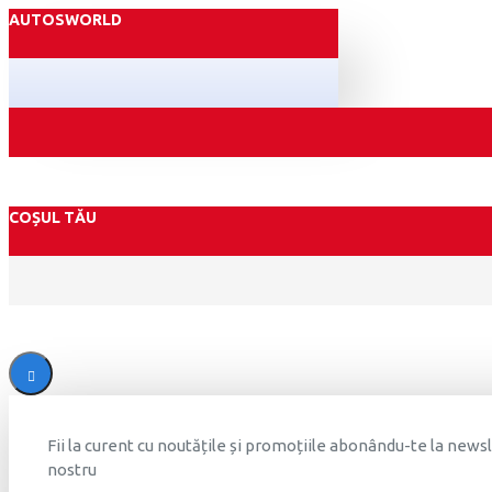
AUTOSWORLD
COȘUL TĂU
Fii la curent cu noutățile și promoțiile abonându-te la news
nostru