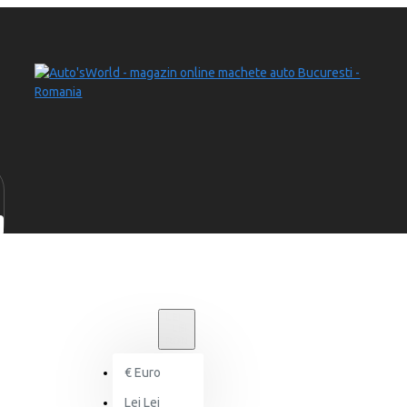
LEI
LEI
RON
€
Euro
Lei
Lei