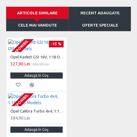
ARTICOLE SIMILARE
RECENT ADAUGATE
CELE MAI VANDUTE
OFERTE SPECIALE
INDISPONIBIL
INDISPONIBIL
INDISPONIBIL
-15 %
Opel Kadett GSI 16V, 1:18 Otto Models
327,90 Lei
384,90 Lei
Adaugă în Coş
INDISPONIBIL
INDISPONIBIL
INDISPONIBIL
Opel Calibra Turbo 4x4, 1:18 Otto Models
384,90 Lei
Adaugă în Coş