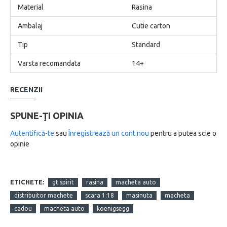
Material
Rasina
Ambalaj
Cutie carton
Tip
Standard
Varsta recomandata
14+
RECENZII
SPUNE-ŢI OPINIA
Autentifică-te
sau
Înregistrează un cont nou
pentru a putea scie o
opinie
ETICHETE:
gt spirit
rasina
macheta auto
distribuitor machete
scara 1:18
masinuta
macheta
cadou
macheta auto
koenigsegg