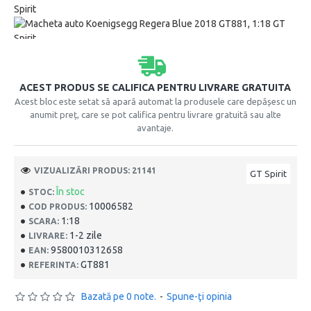
ACEST PRODUS SE CALIFICA PENTRU LIVRARE GRATUITA
Acest bloc este setat să apară automat la produsele care depășesc un
anumit preț, care se pot califica pentru livrare gratuită sau alte
avantaje.
VIZUALIZĂRI PRODUS: 21141
GT Spirit
În stoc
STOC:
10006582
COD PRODUS:
1:18
SCARA:
1-2 zile
LIVRARE:
9580010312658
EAN:
GT881
REFERINTA:
Bazată pe 0 note.
-
Spune-ţi opinia