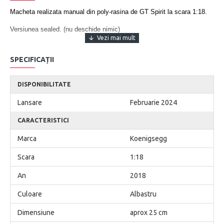
Macheta realizata manual din poly-rasina de GT Spirit la scara 1:18.
Versiunea sealed. (nu deschide nimic)
Dimensiune aprox 25 cm
SPECIFICAȚII
Serie limitata si numerotata.
Nu este destinata copiilor sub 14 ani. Destinata exclusiv
DISPONIBILITATE
colectionarilor.
Lansare
Februarie 2024
CARACTERISTICI
Marca
Koenigsegg
Scara
1:18
An
2018
Culoare
Albastru
Dimensiune
aprox 25 cm