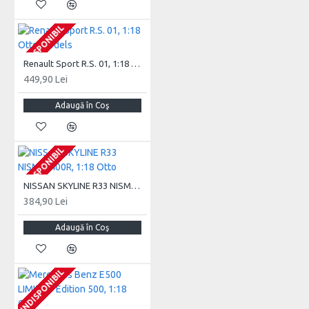
INDISPONIBIL
INDISPONIBIL
INDISPONIBIL
Renault Sport R.S. 01, 1:18 Otto Models
449,90 Lei
Adaugă în Coş
INDISPONIBIL
INDISPONIBIL
INDISPONIBIL
NISSAN SKYLINE R33 NISMO 400R, 1:18 Otto
384,90 Lei
Adaugă în Coş
INDISPONIBIL
INDISPONIBIL
INDISPONIBIL