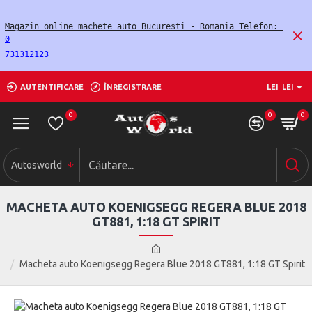
Magazin online machete auto Bucuresti - Romania Telefon: 
0
731312123
AUTENTIFICARE
ÎNREGISTRARE
LEI
LEI
0
0
0
Autosworld
MACHETA AUTO KOENIGSEGG REGERA BLUE 2018
GT881, 1:18 GT SPIRIT
Macheta auto Koenigsegg Regera Blue 2018 GT881, 1:18 GT Spirit