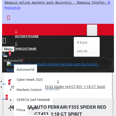
Magazin online machete auto Bucuresti - Romania Telefon: 
0
731312123
LEI
LEI
RON
AUTENTIFICARE
€
Euro
Menu
ÎNREGISTRARE
Lei
Lei
0
Autosworld
Autosworld
Cyber Week 2025
0
Macheta auto Ferrari F355 Spider red GT453, 1:18 GT Spirit
0 produs(e) - 0,00 Lei
Machete Custom
0
OFERTA SAPTAMANII
MACHETA AUTO FERRARI F355 SPIDER RED
Coșul este gol!
Presa
GT453, 1:18 GT SPIRIT