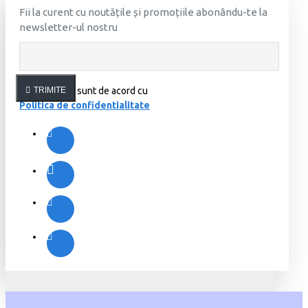
Fii la curent cu noutățile și promoțiile abonându-te la
newsletter-ul nostru
Am citit şi sunt de acord cu
TRIMITE
Politica de confidentialitate