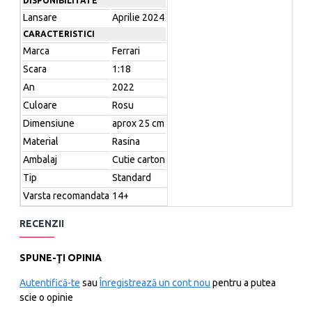
DISPONIBILITATE
OBS: Aceasta este o Precomanda/Rezervare, livrarile se
Lansare
Aprilie 2024
for face aproximativ in mai-iunie 2024.
CARACTERISTICI
Marca
Ferrari
Scara
1:18
Nu este destinata copiilor sub 14 ani. Destinata exclusiv
An
2022
colectionarilor.
Culoare
Rosu
Dimensiune
aprox 25 cm
Material
Rasina
Ambalaj
Cutie carton
Tip
Standard
Varsta recomandata
14+
RECENZII
SPUNE-ŢI OPINIA
Autentifică-te
sau
Înregistrează un cont nou
pentru a putea
scie o opinie