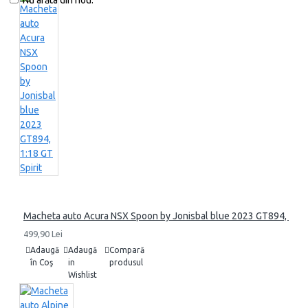
Nu arăta din nou.
Macheta auto Acura NSX Spoon by Jonisbal blue 2023 GT894, 1:18 
499,90 Lei
Adaugă
Adaugă
Compară
în Coş
in
produsul
Wishlist