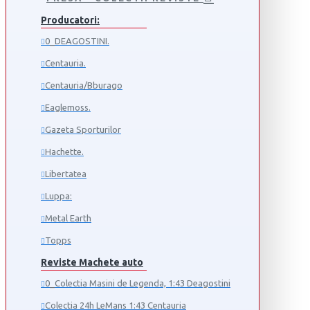
Producatori:
0_DEAGOSTINI.
Centauria.
Centauria/Bburago
Eaglemoss.
Gazeta Sporturilor
Hachette.
Libertatea
Luppa:
Metal Earth
Topps
Reviste Machete auto
0_Colectia Masini de Legenda, 1:43 Deagostini
Colectia 24h LeMans 1:43 Centauria