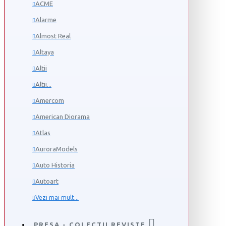
ACME
Alarme
Almost Real
Altaya
Altii
Altii...
Amercom
American Diorama
Atlas
AuroraModels
Auto Historia
Autoart
Vezi mai mult...
PRESA - COLECTII REVISTE