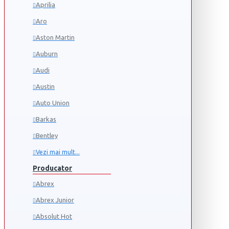
Aprilia
Aro
Aston Martin
Auburn
Audi
Austin
Auto Union
Barkas
Bentley
Vezi mai mult...
Producator
Abrex
Abrex Junior
Absolut Hot