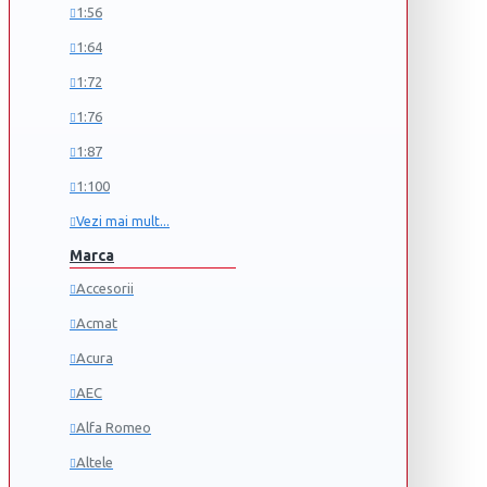
1:56
1:64
1:72
1:76
1:87
1:100
Vezi mai mult...
Marca
Accesorii
Acmat
Acura
AEC
Alfa Romeo
Altele