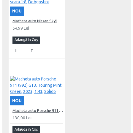
NOU
Macheta auto Nissan Skyline GT-R (R34) KIT Nr.37, scara 1:8, DeAgostini
54,99 Lei
Adaugă în Coş
NOU
Macheta auto Porsche 911 (992) GT3, Touring Mint Green, 2023, 1:43, Solido
130,00 Lei
Adaugă în Coş