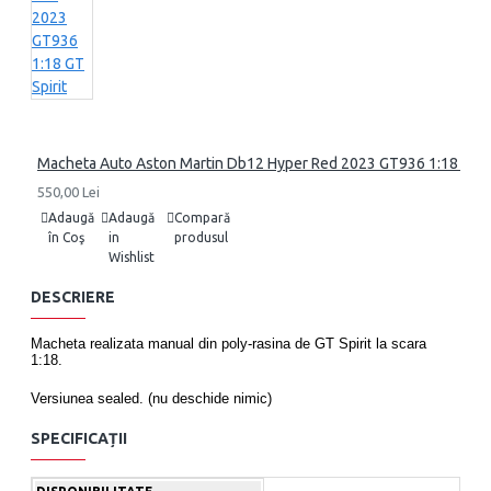
Macheta Auto Aston Martin Db12 Hyper Red 2023 GT936 1:18 GT Sp
550,00 Lei
Adaugă
Adaugă
Compară
în Coş
in
produsul
Wishlist
DESCRIERE
Macheta realizata manual din poly-rasina de GT Spirit la scara
1:18.
Versiunea sealed. (nu deschide nimic)
Dimensiune aprox 25 cm
SPECIFICAȚII
Serie limitata si numerotata.