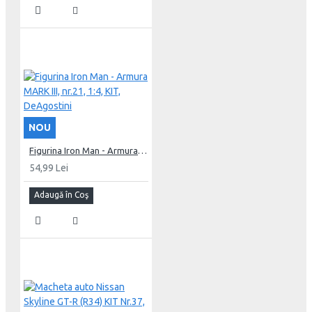
NOU
Figurina Iron Man - Armura MARK III, nr.21, 1:4, KIT, DeAgostini
54,99 Lei
Adaugă în Coş