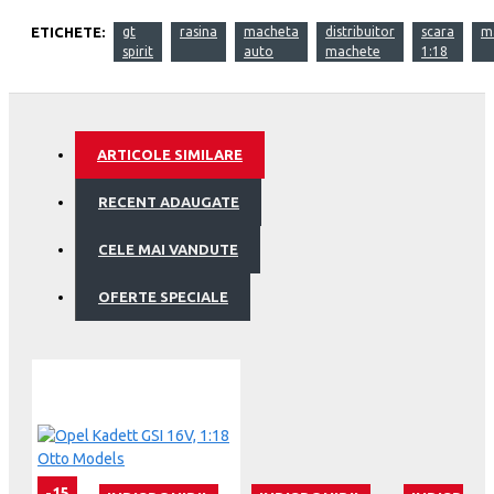
ETICHETE:
gt
rasina
macheta
distribuitor
scara
m
spirit
auto
machete
1:18
ARTICOLE SIMILARE
RECENT ADAUGATE
CELE MAI VANDUTE
OFERTE SPECIALE
-15