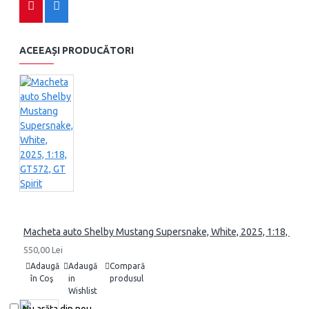
ACEEAȘI PRODUCĂTORI
Macheta auto Shelby Mustang Supersnake, White, 2025, 1:18, GT57
550,00 Lei
Adaugă
Adaugă
Compară
în Coş
in
produsul
Wishlist