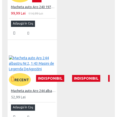
Macheta auto Aro 240 1978, 1:24 Colectia Automobile de Neuitat – World – Hachette
99,99 Lei
114,99 Lei
Adaugă în Coş
INDISPONIBIL
INDISPONIBIL
IND
RECENT
Macheta auto Aro 244 albastru Nr.2, 1:43 Masini de Legenda DeAgostini
52,99 Lei
Adaugă în Coş