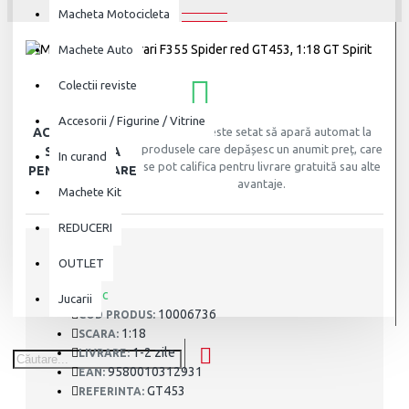
Macheta Motocicleta
Machete Auto
Colectii reviste
Accesorii / Figurine / Vitrine
ACEST PRODUS
Acest bloc este setat să apară automat la
produsele care depășesc un anumit preț, care
SE CALIFICA
In curand
se pot califica pentru livrare gratuită sau alte
PENTRU LIVRARE
avantaje.
GRATUITA
Machete Kit
REDUCERI
OUTLET
STOC:
În stoc
Jucarii
10006736
COD PRODUS:
1:18
SCARA:
1-2 zile
LIVRARE:
9580010312931
EAN:
GT453
REFERINTA: