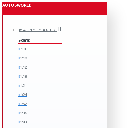
AUTOSWORLD
MACHETE AUTO
Scara:
.1:8
1:10
1:12
1:18
1:2
1:24
1:32
1:36
1:43